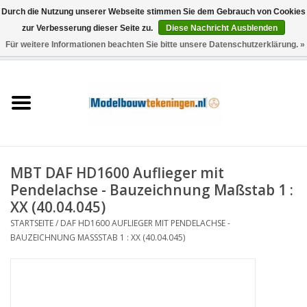
Durch die Nutzung unserer Webseite stimmen Sie dem Gebrauch von Cookies
zur Verbesserung dieser Seite zu.
Diese Nachricht Ausblenden
Für weitere Informationen beachten Sie bitte unsere Datenschutzerklärung. »
0 Artikel - €0,00
Startseite
Schiffe
Züge
MBT DAF HD1600 Auflieger mit
Holzbau
Pendelachse - Bauzeichnung Maßstab 1 :
XX (40.04.045)
Landschaft
STARTSEITE
/
DAF HD1600 AUFLIEGER MIT PENDELACHSE -
BAUZEICHNUNG MASSSTAB 1 : XX (40.04.045)
Maschinen
Dokumentation