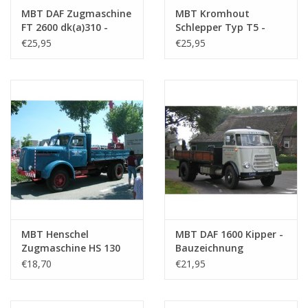
MBT DAF Zugmaschine
MBT Kromhout
FT 2600 dk(a)310 -
Schlepper Typ T5 -
Bauzeichnung
Bauzeichnung
€25,95
€25,95
Maßstab 1 : 25
Maßstab 1 : 25
(40.04.001)
(40.04.002)
MBT Henschel
MBT DAF 1600 Kipper -
Zugmaschine HS 130
Bauzeichnung
Diesel - Bauzeichnung
Maßstab 1 : N/A
€18,70
€21,95
Maßstab 1 : 25
(40.04.004)
(40.04.003)