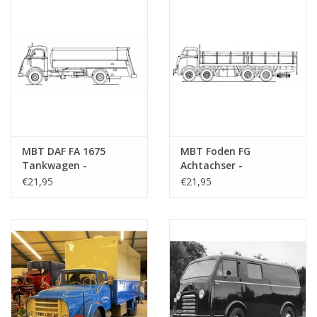
MBT DAF FA 1675
MBT Foden FG
Tankwagen -
Achtachser -
Bauzeichnung
Bauzeichnung
€21,95
€21,95
Maßstab 1 : 40
Maßstab 1 : 40
(40.04.005)
(40.04.006)