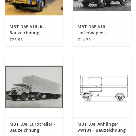
MBT DAF A16 dd -
MBT DAF A10
Bauzeichnung
Lieferwagen -
Maßstab 1 : 35
Bauzeichnung
€25,95
€14,30
(40.04.007)
Maßstab 1 : 35
(40.04.008)
MBT DAF Eurotrailer -
MBT DAF Anhänger
Bauzeichnung
VW101 - Bauzeichnung