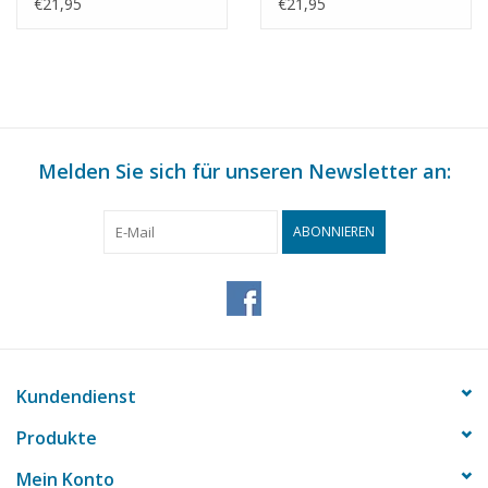
Maßstab 1 : 35
Maßstab 1 : 40
€21,95
€21,95
(40.04.009)
(40.04.010)
Melden Sie sich für unseren Newsletter an:
ABONNIEREN
Kundendienst
Produkte
Mein Konto