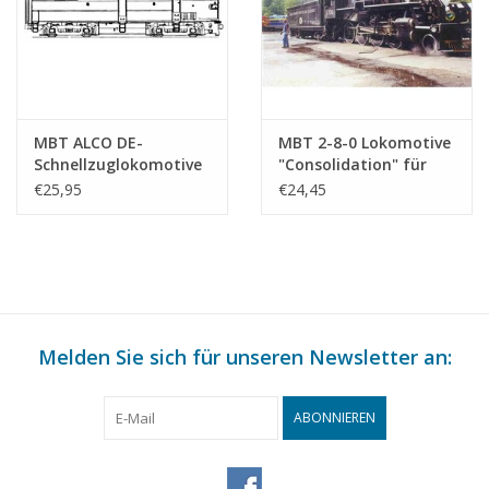
MBT ALCO DE-
MBT 2-8-0 Lokomotive
Schnellzuglokomotive
"Consolidation" für
für Spur H0 -
Spur H0 -
€25,95
€24,45
Bauzeichnung
Bauzeichnung
Maßstab 1 : 87
Maßstab 1 : 87
(20.52.001)
(20.50.001)
Melden Sie sich für unseren Newsletter an:
ABONNIEREN