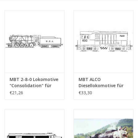
Zeitschriften
Neue Zeichnungen
NEUE ZEITSCHRIFTEN
ABONNEMENT DER
MODELLBAUER
MBT 2-8-0 Lokomotive
MBT ALCO
"Consolidation" für
Diesellokomotive für
Baubeschreibungen
Spur H0
Spur 0 - Bauzeichnung
€21,26
€33,30
Maßstab 1 : 45
(20.52.002)