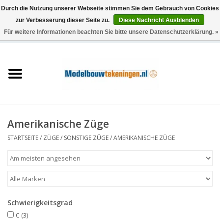
Durch die Nutzung unserer Webseite stimmen Sie dem Gebrauch von Cookies
zur Verbesserung dieser Seite zu.
Diese Nachricht Ausblenden
Für weitere Informationen beachten Sie bitte unsere Datenschutzerklärung. »
0 Artikel - €0,00
Startseite
Schiffe
Züge
Amerikanische Züge
Holzbau
STARTSEITE
/
ZÜGE
/
SONSTIGE ZÜGE
/
AMERIKANISCHE ZÜGE
Landschaft
Maschinen
Schwierigkeitsgrad
Dokumentation
C
(3)