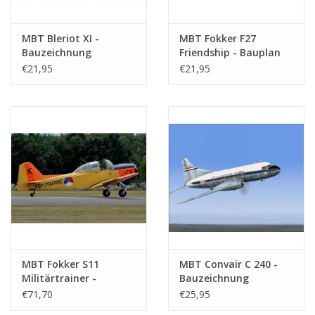
MBT Bleriot XI -
MBT Fokker F27
Bauzeichnung
Friendship - Bauplan
Maßstab 1 : 25
Maßstab 1 : 50
€21,95
€21,95
(50.02.010)
(50.00.001)
MBT Fokker S11
MBT Convair C 240 -
Militärtrainer -
Bauzeichnung
Bauzeichnung
Maßstab 1 : 50
€71,70
€25,95
Maßstab 1 : 10
(50.02.012)