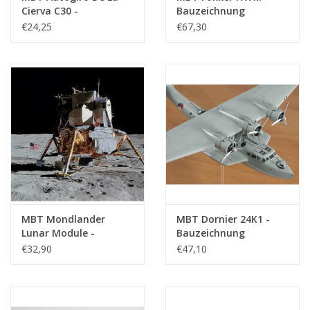
Cierva C30 -
Bauzeichnung
Bauzeichnung
Maßstab 1 : 10
€24,25
€67,30
Maßstab 1 : 20
(50.00.015)
(50.02.013)
MBT Mondlander
MBT Dornier 24K1 -
Lunar Module -
Bauzeichnung
Bauzeichnung
Maßstab 1 : 30
€32,90
€47,10
Maßstab 1 : N/A
(50.10.006)
(50.20.003)