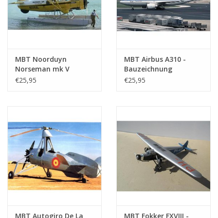
MBT Noorduyn
MBT Airbus A310 -
Norseman mk V
Bauzeichnung
Transportflugzeug -
Maßstab 1 : 100
€25,95
€25,95
Bauzeichnung
(50.02.014)
Maßstab 1 : 32
(50.02.015)
MBT Autogiro De La
MBT Fokker FXVIII -