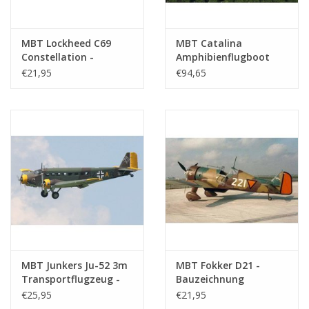
MBT Lockheed C69
MBT Catalina
Constellation -
Amphibienflugboot
Bauzeichnung
PBY 5A - Bauzeichnung
€21,95
€94,65
Maßstab 1 : 78
Maßstab 1 : 18
(50.02.001)
(50.81.003)
MBT Junkers Ju-52 3m
MBT Fokker D21 -
Transportflugzeug -
Bauzeichnung
Bauzeichnung
Maßstab 1 : 25
€25,95
€21,95
Maßstab 1 : 48
(50.10.024)