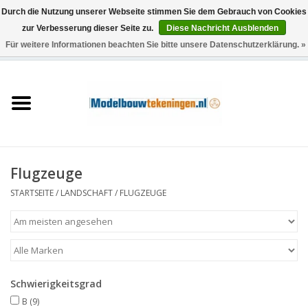
Durch die Nutzung unserer Webseite stimmen Sie dem Gebrauch von Cookies
zur Verbesserung dieser Seite zu.
Diese Nachricht Ausblenden
Für weitere Informationen beachten Sie bitte unsere Datenschutzerklärung. »
0 Artikel - €0,00
Startseite
Schiffe
Züge
Flugzeuge
Holzbau
STARTSEITE
/
LANDSCHAFT
/
FLUGZEUGE
Landschaft
Maschinen
Schwierigkeitsgrad
Dokumentation
B
(9)