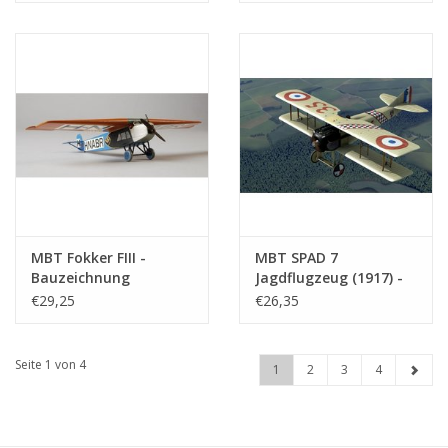
(50.13.005)
MBT Fokker FIII -
MBT SPAD 7
Bauzeichnung
Jagdflugzeug (1917) -
Maßstab 1 : 30
Bauzeichnung
€29,25
€26,35
(50.00.013)
Maßstab 1 : 16
(50.13.001)
Seite 1 von 4
1
2
3
4