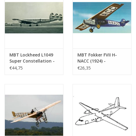
MBT Lockheed L1049
MBT Fokker FVII H-
Super Constellation -
NACC (1924) -
Bauzeichnung
Bauzeichnung
€44,75
€26,35
Maßstab 1 : 50
Maßstab 1 : 36
(50.02.002)
(50.00.022)