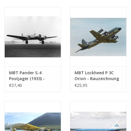
(50.81.007)
MBT Pander S-4
MBT Lockheed P 3C
Postjager (1933) -
Orion - Bauzeichnung
Bauzeichnung
Maßstab 1 : 72
€37,40
€25,95
Maßstab 1 : 35
(50.12.006)
(50.00.011)