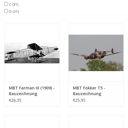
C
(31)
D
(31)
Zeitschriften
Neue Zeichnungen
NEUE ZEITSCHRIFTEN
ABONNEMENT DER
MODELLBAUER
Baubeschreibungen
MBT Farman III (1909) -
MBT Fokker T5 -
Bauzeichnung
Bauzeichnung
Maßstab 1 : N/A
Maßstab 1 : 30
€26,35
€25,95
(50.02.018)
(50.10.005)