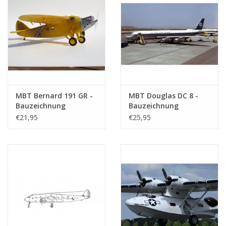
MBT Bernard 191 GR -
MBT Douglas DC 8 -
Bauzeichnung
Bauzeichnung
Maßstab 1 : 36
Maßstab 1 : 100
€21,95
€25,95
(50.02.006)
(50.02.004)