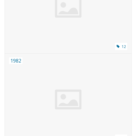
Zeitschriften
Neue Zeichnungen
NEUE ZEITSCHRIFTEN
12
1982
ABONNEMENT DER
MODELLBAUER
Baubeschreibungen