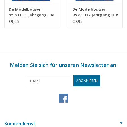
De Modelbouwer
De Modelbouwer
95.83.011 Jahrgang "De
95.83.012 Jahrgang "De
Modelbouwer"
Modelbouwer"
€9,95
€9,95
Ausgabe : 83.011 (PDF)
Ausgabe : 83.012 (PDF)
Melden Sie sich für unseren Newsletter an:
ABONNIEREN
Kundendienst