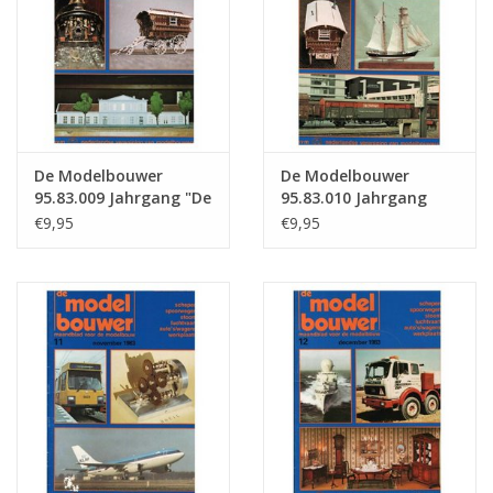
De Modelbouwer
De Modelbouwer
95.83.009 Jahrgang "De
95.83.010 Jahrgang
Modelbouwer"
"Der Modellbauer"
€9,95
€9,95
Ausgabe : 83.009 (PDF)
Ausgabe : 83.010 (PDF)