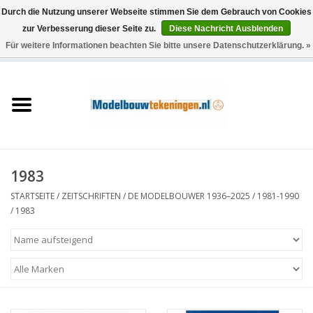
Durch die Nutzung unserer Webseite stimmen Sie dem Gebrauch von Cookies
zur Verbesserung dieser Seite zu.
Diese Nachricht Ausblenden
Für weitere Informationen beachten Sie bitte unsere Datenschutzerklärung. »
0 Artikel - €0,00
Startseite
Schiffe
Züge
1983
Holzbau
STARTSEITE
/
ZEITSCHRIFTEN
/
DE MODELBOUWER 1936–2025
/
1981-1990
/
1983
Landschaft
Maschinen
Dokumentation