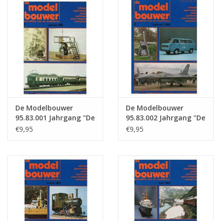
Zeitschriften
Neue Zeichnungen
NEUE ZEITSCHRIFTEN
ABONNEMENT DER
De Modelbouwer
De Modelbouwer
MODELLBAUER
95.83.001 Jahrgang "De
95.83.002 Jahrgang "De
Modelbouwer"
Modelbouwer"
€9,95
€9,95
Ausgabe : 83.001 (PDF)
Ausgabe : 83.002 (PDF)
Baubeschreibungen