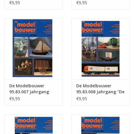
"Der Modellbauer"
Modelbouwer"
€9,95
€9,95
Ausgabe : 83.005 (PDF)
Ausgabe : 83.006 (PDF)
De Modelbouwer
De Modelbouwer
95.83.007 Jahrgang
95.83.008 Jahrgang "De
"Der Modellbauer"
Modelbouwer"
€9,95
€9,95
Ausgabe : 83.007 (PDF)
Ausgabe : 83.008 (PDF)