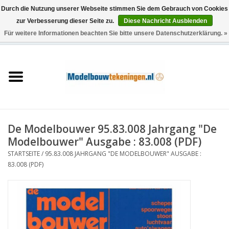
Durch die Nutzung unserer Webseite stimmen Sie dem Gebrauch von Cookies
zur Verbesserung dieser Seite zu.
Diese Nachricht Ausblenden
Für weitere Informationen beachten Sie bitte unsere Datenschutzerklärung. »
0 Artikel - €0,00
Startseite
Schiffe
Züge
De Modelbouwer 95.83.008 Jahrgang "De
Holzbau
Modelbouwer" Ausgabe : 83.008 (PDF)
STARTSEITE
/
95.83.008 JAHRGANG "DE MODELBOUWER" AUSGABE :
Landschaft
83.008 (PDF)
Maschinen
Dokumentation