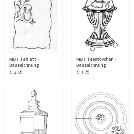
Zeitschriften
Neue Zeichnungen
NEUE ZEITSCHRIFTEN
MBT Tablett -
MBT Teestövchen -
ABONNEMENT DER
Bauzeichnung
Bauzeichnung
MODELLBAUER
Maßstab 1 : N/A
Maßstab 1 : N/A
€12,65
€11,75
(45.26.002)
(45.26.012)
Baubeschreibungen