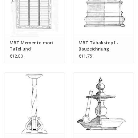
MBT Memento mori
MBT Tabakstopf -
Tafel und
Bauzeichnung
Vorsitzhammer -
Maßstab 1 : N/A
€12,80
€11,75
Bauzeichnung
(45.26.010)
Maßstab 1 : N/A
(45.26.014)