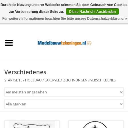
Durch die Nutzung unserer Webseite stimmen Sie dem Gebrauch von Cookies
zur Verbesserung dieser Seite zu.
Diese Nachricht Ausblenden
Für weitere Informationen beachten Sie bitte unsere Datenschutzerklärung. »
0 Artikel - €0,00
Startseite
Schiffe
Züge
Verschiedenes
Holzbau
STARTSEITE
/
HOLZBAU
/
LAKERVELD ZEICHNUNGEN
/
VERSCHIEDENES
Landschaft
Maschinen
Dokumentation