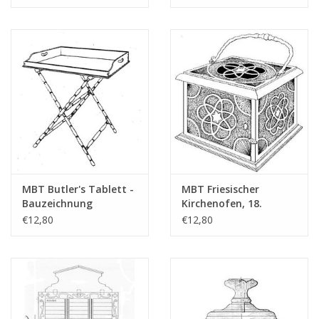
(45.26.005)
Maßstab 1 : N/A
(45.26.017)
MBT Butler's Tablett -
MBT Friesischer
Bauzeichnung
Kirchenofen, 18.
Maßstab 1 : N/A
Jahrhundert -
€12,80
€12,80
(45.26.016)
Bauzeichnung
Maßstab 1 : N/A
(45.26.015)