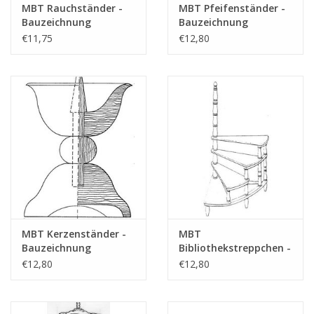
MBT Rauchständer -
MBT Pfeifenständer -
Bauzeichnung
Bauzeichnung
Maßstab 1 : N/A
Maßstab 1 : N/A
€11,75
€12,80
(45.26.007)
(45.26.006)
MBT Kerzenständer -
MBT
Bauzeichnung
Bibliothekstreppchen -
Maßstab 1 : N/A
Bauzeichnung
€12,80
€12,80
(45.26.004)
Maßstab 1 : N/A
(45.26.013)