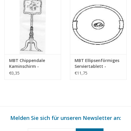
MBT Chippendale
MBT Ellipsenförmiges
Kaminschirm -
Serviertablett -
Bauzeichnung
Bauzeichnung
€0,35
€11,75
Maßstab 1 : N/A
Maßstab 1 : N/A
(45.26.003)
(45.26.001)
Melden Sie sich für unseren Newsletter an: