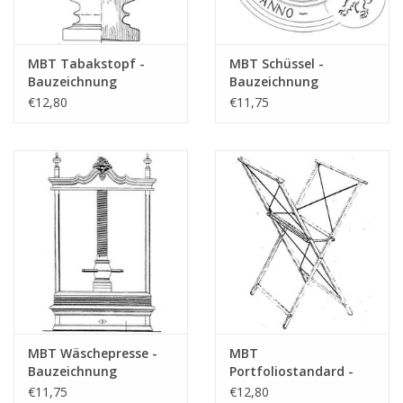
MBT Tabakstopf -
MBT Schüssel -
Bauzeichnung
Bauzeichnung
Maßstab 1 : N/A
Maßstab 1 : N/A
€12,80
€11,75
(45.26.011)
(45.26.008)
MBT Wäschepresse -
MBT
Bauzeichnung
Portfoliostandard -
Maßstab 1 : N/A
Bauzeichnung
€11,75
€12,80