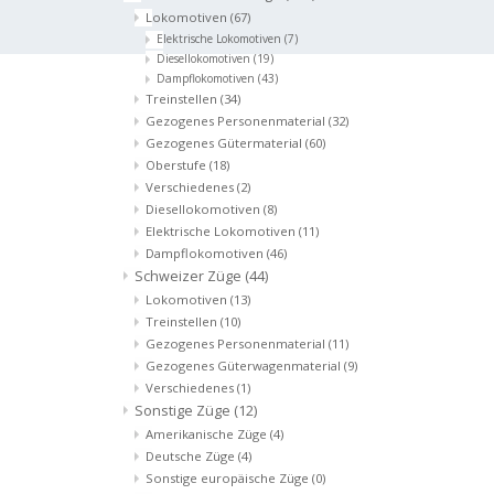
Lokomotiven
(67)
Elektrische Lokomotiven
(7)
Diesellokomotiven
(19)
Dampflokomotiven
(43)
Treinstellen
(34)
Gezogenes Personenmaterial
(32)
Gezogenes Gütermaterial
(60)
Oberstufe
(18)
Verschiedenes
(2)
Diesellokomotiven
(8)
Elektrische Lokomotiven
(11)
Dampflokomotiven
(46)
Schweizer Züge
(44)
Lokomotiven
(13)
Treinstellen
(10)
Gezogenes Personenmaterial
(11)
Gezogenes Güterwagenmaterial
(9)
Verschiedenes
(1)
Sonstige Züge
(12)
Amerikanische Züge
(4)
Deutsche Züge
(4)
Sonstige europäische Züge
(0)