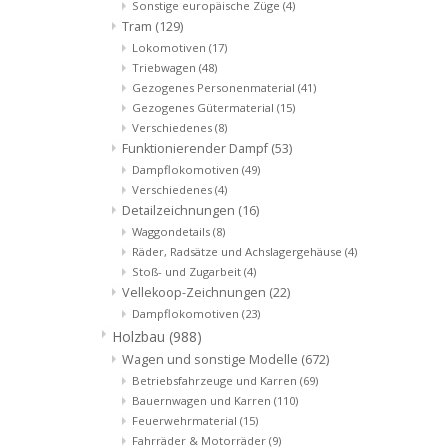
Sonstige europäische Züge
(4)
Tram
(129)
Lokomotiven
(17)
Triebwagen
(48)
Gezogenes Personenmaterial
(41)
Gezogenes Gütermaterial
(15)
Verschiedenes
(8)
Funktionierender Dampf
(53)
Dampflokomotiven
(49)
Verschiedenes
(4)
Detailzeichnungen
(16)
Waggondetails
(8)
Räder, Radsätze und Achslagergehäuse
(4)
Stoß- und Zugarbeit
(4)
Vellekoop-Zeichnungen
(22)
Dampflokomotiven
(23)
Holzbau
(988)
Wagen und sonstige Modelle
(672)
Betriebsfahrzeuge und Karren
(69)
Bauernwagen und Karren
(110)
Feuerwehrmaterial
(15)
Fahrräder & Motorräder
(9)