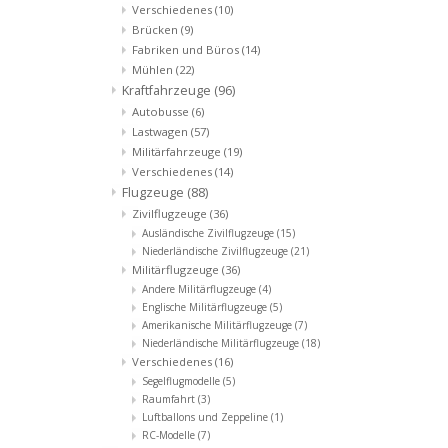
Verschiedenes
(10)
Brücken
(9)
Fabriken und Büros
(14)
Mühlen
(22)
Kraftfahrzeuge
(96)
Autobusse
(6)
Lastwagen
(57)
Militärfahrzeuge
(19)
Verschiedenes
(14)
Flugzeuge
(88)
Zivilflugzeuge
(36)
Ausländische Zivilflugzeuge
(15)
Niederländische Zivilflugzeuge
(21)
Militärflugzeuge
(36)
Andere Militärflugzeuge
(4)
Englische Militärflugzeuge
(5)
Amerikanische Militärflugzeuge
(7)
Niederländische Militärflugzeuge
(18)
Verschiedenes
(16)
Segelflugmodelle
(5)
Raumfahrt
(3)
Luftballons und Zeppeline
(1)
RC-Modelle
(7)