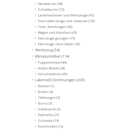
Handkarren
(68)
Schubkarren
(72)
Landmaschinen und Werkzeuge
(42)
Heeresfahrzeuge und -material
(135)
Teile, Anleitungen
(45)
Wagen und Kutschen
(63)
Fahrzeuge gezogen
(15)
Fahrzeuge ohne Räder
(29)
Werkzeug
(54)
Miniaturmöbel
(114)
Puppenmöbel
(44)
Antike Möbel
(24)
Verschiedenes
(45)
Lakerveld Zeichnungen
(203)
Banken
(1)
Betten
(4)
Täfelungen
(3)
Büros
(3)
Sideboards
(2)
Kabinette
(21)
Schränke
(19)
Kommoden
(12)