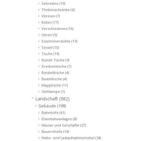
Sekretäre
(10)
Thekenschränke
(6)
Vitrinen
(7)
Kisten
(17)
Verschiedenes
(16)
Uhren
(5)
Esszimmerstühle
(13)
Sessel
(15)
Tische
(19)
Runde Tische
(3)
Dreibeintische
(7)
Beistelltische
(4)
Basteltische
(4)
Klapptische
(11)
Stehlampe
(1)
Landschaft
(382)
Gebäude
(198)
Bahnhöfe
(61)
Eisenbahnanlagen
(8)
Häuser und Geschäfte
(27)
Bauernhöfe
(14)
Hebe- und Lastaufnahmemittel
(34)