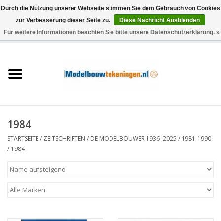
Durch die Nutzung unserer Webseite stimmen Sie dem Gebrauch von Cookies
zur Verbesserung dieser Seite zu.
Diese Nachricht Ausblenden
Für weitere Informationen beachten Sie bitte unsere Datenschutzerklärung. »
0 Artikel - €0,00
Startseite
Schiffe
Züge
1984
Holzbau
STARTSEITE
/
ZEITSCHRIFTEN
/
DE MODELBOUWER 1936–2025
/
1981-1990
/
1984
Landschaft
Maschinen
Dokumentation