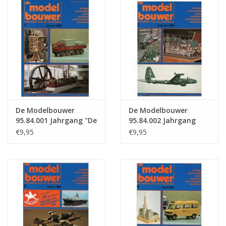
Zeitschriften
Neue Zeichnungen
NEUE ZEITSCHRIFTEN
ABONNEMENT DER
De Modelbouwer
De Modelbouwer
MODELLBAUER
95.84.001 Jahrgang "De
95.84.002 Jahrgang
Modelbouwer"
"Der Modellbauer"
€9,95
€9,95
Ausgabe : 84.001 (PDF)
Ausgabe : 84.002 (PDF)
Baubeschreibungen