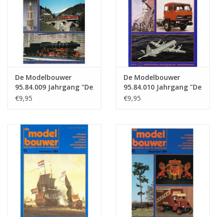
De Modelbouwer
De Modelbouwer
95.84.009 Jahrgang "De
95.84.010 Jahrgang "De
Modelbouwer"
Modelbouwer"
€9,95
€9,95
Ausgabe : 84.009 (PDF)
Ausgabe : 84.010 (PDF)