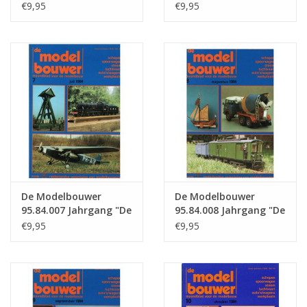
Modelbouwer"
Modelbouwer"
€9,95
€9,95
Ausgabe : 84.005 (PDF)
Ausgabe : 84.006 (PDF)
De Modelbouwer
De Modelbouwer
95.84.007 Jahrgang "De
95.84.008 Jahrgang "De
Modelbouwer"
Modelbouwer"
€9,95
€9,95
Ausgabe : 84.007 (PDF)
Ausgabe : 84.008 (PDF)