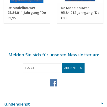
De Modelbouwer
De Modelbouwer
95.84.011 Jahrgang "De
95.84.012 Jahrgang "De
Modelbouwer"
Modelbouwer"
€9,95
€9,95
Ausgabe : 84.011 (PDF)
Ausgabe : 84.012 (PDF)
Melden Sie sich für unseren Newsletter an:
ABONNIEREN
Kundendienst