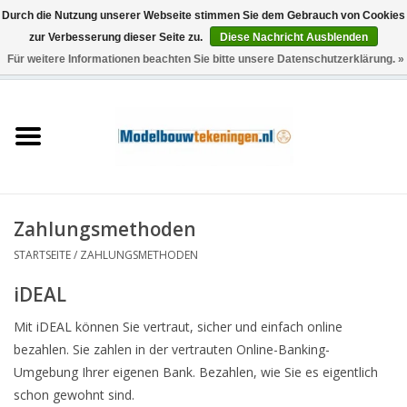
Durch die Nutzung unserer Webseite stimmen Sie dem Gebrauch von Cookies
zur Verbesserung dieser Seite zu.
Diese Nachricht Ausblenden
Für weitere Informationen beachten Sie bitte unsere Datenschutzerklärung. »
0 Artikel - €0,00
Startseite
Schiffe
Züge
Zahlungsmethoden
Holzbau
STARTSEITE
/
ZAHLUNGSMETHODEN
iDEAL
Landschaft
Mit iDEAL können Sie vertraut, sicher und einfach online
Maschinen
bezahlen. Sie zahlen in der vertrauten Online-Banking-
Umgebung Ihrer eigenen Bank. Bezahlen, wie Sie es eigentlich
Dokumentation
schon gewohnt sind.