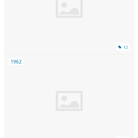
Zeitschriften
Neue Zeichnungen
NEUE ZEITSCHRIFTEN
12
1962
ABONNEMENT DER
MODELLBAUER
Baubeschreibungen