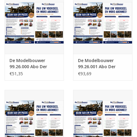
Zeitschriften
Neue Zeichnungen
NEUE ZEITSCHRIFTEN
De Modelbouwer
De Modelbouwer
ABONNEMENT DER
99.26.000 Abo Der
99.26.001 Abo Der
MODELLBAUER
Modellbauer
Modellbauer(Niederlande)
€51,35
€93,69
(Niederlande) - Halbes
Jahr
Baubeschreibungen