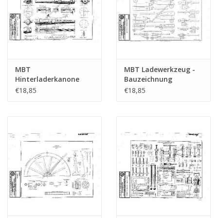
MBT
MBT Ladewerkzeug -
Hinterladerkanone
Bauzeichnung
15cm - Bauzeichnung
Maßstab 1 : N/A
€18,85
€18,85
Maßstab 1 : N/A
(40.45.106)
(40.45.128)