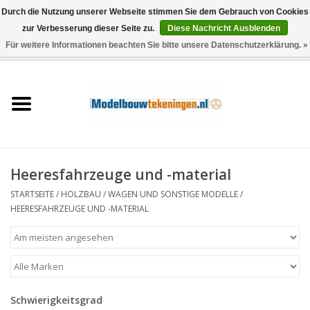
Durch die Nutzung unserer Webseite stimmen Sie dem Gebrauch von Cookies
zur Verbesserung dieser Seite zu.
Diese Nachricht Ausblenden
Für weitere Informationen beachten Sie bitte unsere Datenschutzerklärung. »
0 Artikel - €0,00
Startseite
Schiffe
Züge
Heeresfahrzeuge und -material
Holzbau
STARTSEITE
/
HOLZBAU
/
WAGEN UND SONSTIGE MODELLE
/
HEERESFAHRZEUGE UND -MATERIAL
Landschaft
Maschinen
Schwierigkeitsgrad
Dokumentation