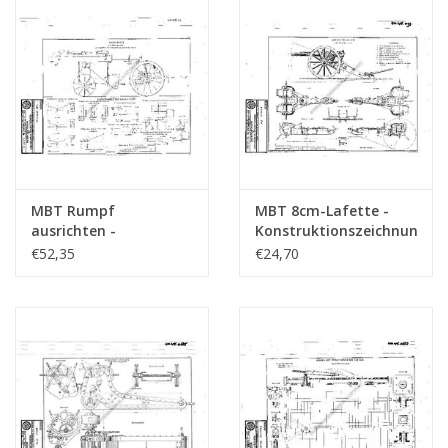
MBT Rumpf
MBT 8cm-Lafette -
ausrichten -
Konstruktionszeichnung
Bauzeichnung
Maßstab 1 : N/A
€52,35
€24,70
Maßstab 1 : N/A
(40.45.093)
(40.45.111)