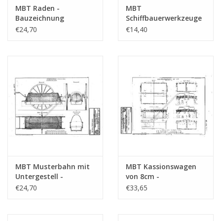
MBT Raden -
MBT
Bauzeichnung
Schiffbauerwerkzeuge
Maßstab 1 : N/A
- Bauzeichnung
€24,70
€14,40
(40.45.105)
Maßstab 1 : N/A
(40.45.095)
MBT Musterbahn mit
MBT Kassionswagen
Untergestell -
von 8cm -
Bauzeichnung
Bauzeichnung
€24,70
€33,65
Maßstab 1 : N/A
Maßstab 1 : N/A
(40.45.035)
(40.45.027)