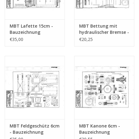
MBT Lafette 15cm -
MBT Bettung mit
Bauzeichnung
hydraulischer Bremse -
Maßstab 1 : N/A
Bauzeichnung
€35,00
€20,25
(40.45.085)
Maßstab 1 : N/A
(40.45.082)
MBT Feldgeschütz 6cm
MBT Kanone 6cm -
- Bauzeichnung
Bauzeichnung
Maßstab 1 : N/A
Maßstab 1 : N/A