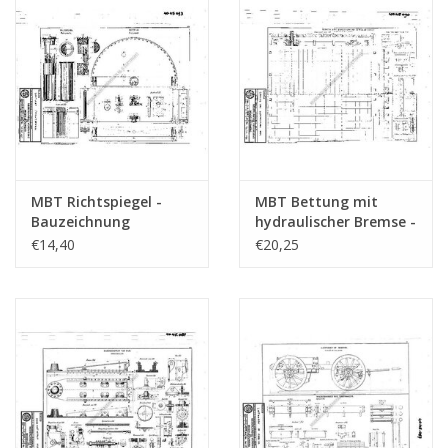
MBT Richtspiegel -
MBT Bettung mit
Bauzeichnung
hydraulischer Bremse -
Maßstab 1 : N/A
Konstruktionszeichnung
€14,40
€20,25
(40.45.073)
Maßstab 1 : N/A
(40.45.090)