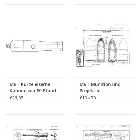
Maßstab 1 : N/A
(40.45.039)
(40.45.054)
MBT Kurze eiserne
MBT Munition und
Kanone von 80 Pfund -
Projektile -
Bauzeichnung
Bauzeichnung
€26,65
€104,70
Maßstab 1 : 10
Maßstab 1 : N/A
(40.45.023)
(40.45.132)