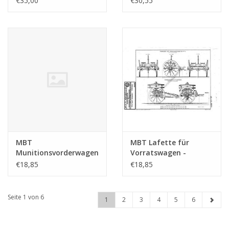
€35,00
€30,55
(40.45.077)
(40.45.076)
MBT
MBT Lafette für
Munitionsvorderwagen
Vorratswagen -
- Bauzeichnung
Bauzeichnung
€18,85
€18,85
Maßstab 1 : N/A
Maßstab 1 : N/A
(40.45.034)
(40.45.026)
Seite 1 von 6
1
2
3
4
5
6