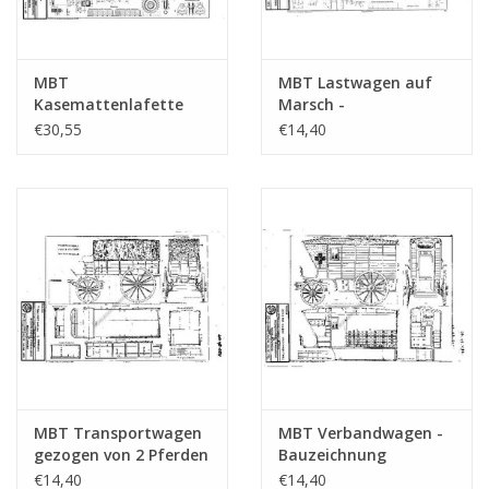
MBT
MBT Lastwagen auf
Kasemattenlafette
Marsch -
10cm - Bauzeichnung
Bauzeichnung
€30,55
€14,40
Maßstab 1 : N/A
Maßstab 1 : N/A
(40.45.081)
(40.45.057)
MBT Transportwagen
MBT Verbandwagen -
gezogen von 2 Pferden
Bauzeichnung
- Bauzeichnung
Maßstab 1 : N/A
€14,40
€14,40