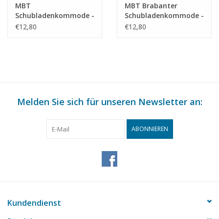
MBT
MBT Brabanter
Schubladenkommode -
Schubladenkommode -
Bauzeichnung
Bauzeichnung
€12,80
€12,80
Maßstab 1 : N/A
Maßstab 1 : N/A
(45.18.003)
(45.18.001)
Melden Sie sich für unseren Newsletter an:
ABONNIEREN
Kundendienst