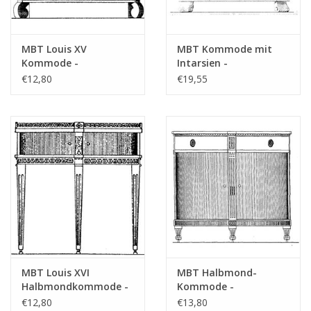
MBT Louis XV
MBT Kommode mit
Kommode -
Intarsien -
Bauzeichnung
Bauzeichnung
€12,80
€19,55
Maßstab 1 : N/A
Maßstab 1 : N/A
(45.18.007)
(45.18.012)
MBT Louis XVI
MBT Halbmond-
Halbmondkommode -
Kommode -
Bauzeichnung
Bauzeichnung
€12,80
€13,80