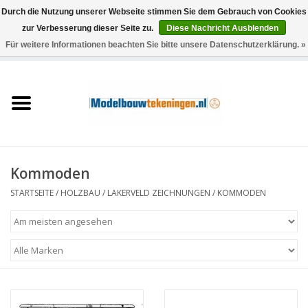
Durch die Nutzung unserer Webseite stimmen Sie dem Gebrauch von Cookies
zur Verbesserung dieser Seite zu.
Diese Nachricht Ausblenden
Für weitere Informationen beachten Sie bitte unsere Datenschutzerklärung. »
0 Artikel - €0,00
Startseite
Schiffe
Züge
Kommoden
Holzbau
STARTSEITE
/
HOLZBAU
/
LAKERVELD ZEICHNUNGEN
/
KOMMODEN
Landschaft
Maschinen
Dokumentation