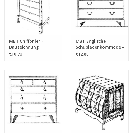
MBT Chiffonier -
MBT Englische
Bauzeichnung
Schubladenkommode -
Maßstab 1 : N/A
Bauzeichnung
€10,70
€12,80
(45.18.004)
Maßstab 1 : N/A
(45.18.002)