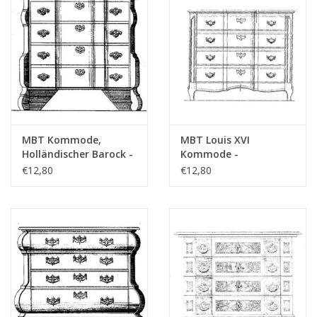
Zeitschriften
Neue Zeichnungen
NEUE ZEITSCHRIFTEN
MBT Kommode,
MBT Louis XVI
ABONNEMENT DER
Holländischer Barock -
Kommode -
MODELLBAUER
Bauzeichnung
Bauzeichnung
€12,80
€12,80
Maßstab 1 : N/A
Maßstab 1 : N/A
(45.18.011)
(45.18.010)
Baubeschreibungen