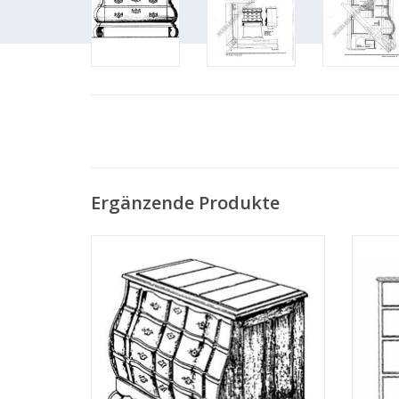
Ergänzende Produkte
MBT Brabanter Schubladenkommode -
MBT 
Bauzeichnung Maßstab 1 : N/A (45.18.001)
Bauzei
ZUM WARENKORB HINZUFÜGEN
Z