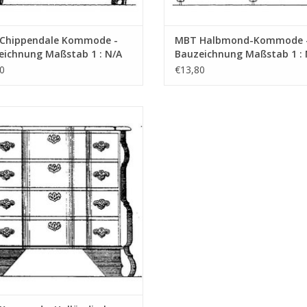
Chippendale Kommode -
MBT Halbmond-Kommode 
eichnung Maßstab 1 : N/A
Bauzeichnung Maßstab 1 : 
8.006)
(45.18.008)
0
€13,80
ommode, Holländischer Barock -
chnung Maßstab 1 : N/A (45.18.011)
UM WARENKORB HINZUFÜGEN