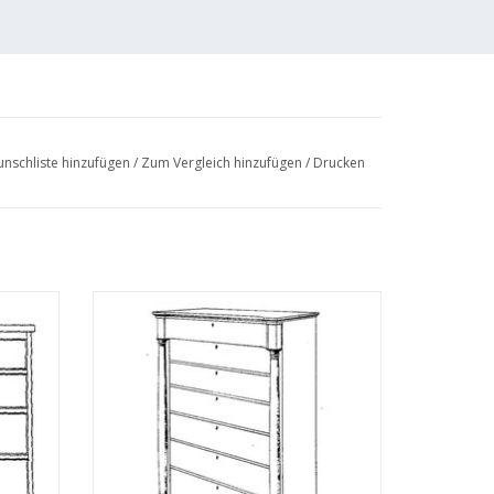
nschliste hinzufügen
/
Zum Vergleich hinzufügen
/
Drucken
ichnung
MBT Chiffonier - Bauzeichnung Maßstab 1 :
N/A (45.18.004)
EN
ZUM WARENKORB HINZUFÜGEN
osten van