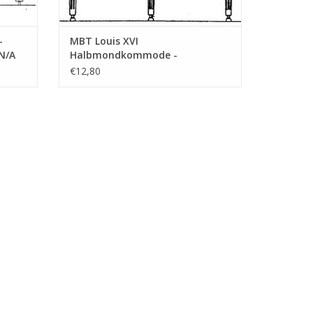
-
MBT Louis XVI
N/A
Halbmondkommode -
Bauzeichnung Maßstab 1 : N/A
€12,80
(45.18.009)