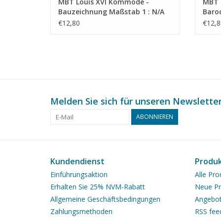
MBT Louis XVI Kommode -
MBT 
Bauzeichnung Maßstab 1 : N/A
Baro
(45.18.010)
1 : N
€12,80
€12,8
Melden Sie sich für unseren Newsletter
ABONNIEREN
Kundendienst
Produ
Einführungsaktion
Alle Pro
Erhalten Sie 25% NVM-Rabatt
Neue Pr
Allgemeine Geschäftsbedingungen
Angebo
Zahlungsmethoden
RSS fee