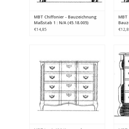
MBT Chiffonier - Bauzeichnung
MBT 
Maßstab 1 : N/A (45.18.005)
Bauz
(45.1
€14,85
€12,8
MBT Louis XVI Kommode - Bauzeichnung
MBT K
Maßstab 1 : N/A (45.18.010)
Bauzei
ZUM WARENKORB HINZUFÜGEN
Z