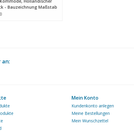
Kommode, Holländischer
ck - Bauzeichnung Maßstab
/A (45.18.011)
0
 an:
kte
Mein Konto
dukte
Kundenkonto anlegen
odukte
Meine Bestellungen
te
Mein Wunschzettel
d