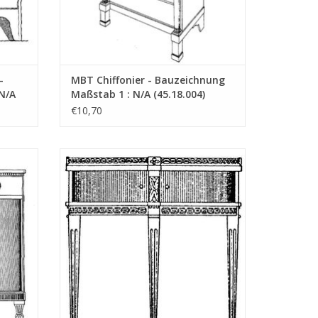
"Lakerveldtekeningen"
-
MBT Chiffonier - Bauzeichnung
eldtekeningen" sehe
N/A
Maßstab 1 : N/A (45.18.004)
€10,70
ichnung
MBT Louis XVI Halbmondkommode -
Bauzeichnung Maßstab 1 : N/A (45.18.009)
EN
ZUM WARENKORB HINZUFÜGEN