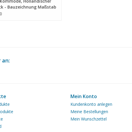
Kommode, Holländischer
ck - Bauzeichnung Maßstab
/A (45.18.011)
0
 an:
kte
Mein Konto
dukte
Kundenkonto anlegen
odukte
Meine Bestellungen
te
Mein Wunschzettel
d