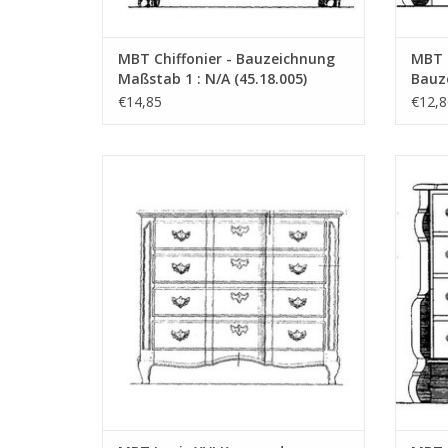
MBT Chiffonier - Bauzeichnung
MBT 
Maßstab 1 : N/A (45.18.005)
Bauz
(45.1
€14,85
€12,8
MBT Louis XVI Kommode - Bauzeichnung
MBT K
Maßstab 1 : N/A (45.18.010)
Bauzei
ZUM WARENKORB HINZUFÜGEN
Z