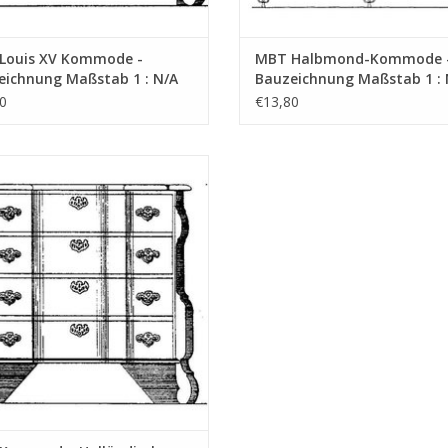
Louis XV Kommode -
MBT Halbmond-Kommode 
eichnung Maßstab 1 : N/A
Bauzeichnung Maßstab 1 : 
8.007)
(45.18.008)
0
€13,80
ommode, Holländischer Barock -
chnung Maßstab 1 : N/A (45.18.011)
UM WARENKORB HINZUFÜGEN