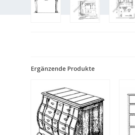
Ergänzende Produkte
MBT Brabanter Schubladenkommode -
MBT 
Bauzeichnung Maßstab 1 : N/A (45.18.001)
Bauzei
ZUM WARENKORB HINZUFÜGEN
Z