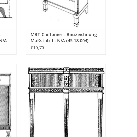
n"
"Lakerveldtekeningen"
-
MBT Chiffonier - Bauzeichnung
eldtekeningen" sehe
N/A
Maßstab 1 : N/A (45.18.004)
€10,70
ichnung
MBT Louis XVI Halbmondkommode -
Bauzeichnung Maßstab 1 : N/A (45.18.009)
EN
ZUM WARENKORB HINZUFÜGEN