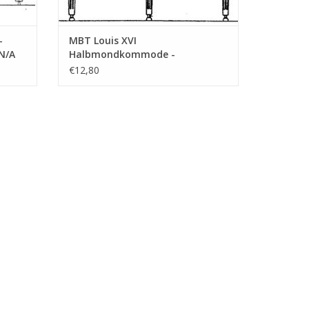
-
MBT Louis XVI
N/A
Halbmondkommode -
Bauzeichnung Maßstab 1 : N/A
€12,80
(45.18.009)