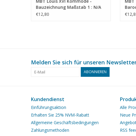
MBT Louis XVI Kommode -
MBT 
Bauzeichnung Maßstab 1 : N/A
Baro
(45.18.010)
1 : N
€12,80
€12,8
Melden Sie sich für unseren Newsletter
ABONNIEREN
Kundendienst
Produ
Einführungsaktion
Alle Pro
Erhalten Sie 25% NVM-Rabatt
Neue Pr
Allgemeine Geschäftsbedingungen
Angebo
Zahlungsmethoden
RSS fee