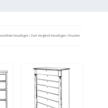
nschliste hinzufügen
/
Zum Vergleich hinzufügen
/
Drucken
ichnung
MBT Chiffonier - Bauzeichnung Maßstab 1 :
N/A (45.18.004)
EN
ZUM WARENKORB HINZUFÜGEN
r Kosten von