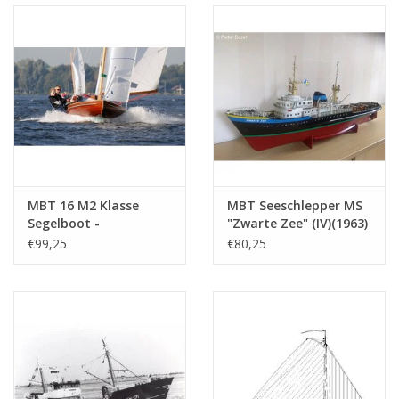
(10.20.037)
MBT 16 M2 Klasse
MBT Seeschlepper MS
Segelboot -
"Zwarte Zee" (IV)(1963)
Bauzeichnung
- L. Smit & Co. -
€99,25
€80,25
Maßstab 1 : 10
Bauzeichnung
(10.08.021)
Maßstab 1 : 100
(10.14.005)