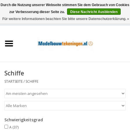
Durch die Nutzung unserer Webseite stimmen Sie dem Gebrauch von Cookies
zur Verbesserung dieser Seite zu.
Diese Nachricht Ausblenden
Für weitere Informationen beachten Sie bitte unsere Datenschutzerklärung. »
0 Artikel - €0,00
Startseite
Schiffe
Züge
Schiffe
Holzbau
STARTSEITE
/
SCHIFFE
Landschaft
Maschinen
Schwierigkeitsgrad
Dokumentation
A
(37)