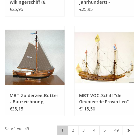
Wikingerschiff (8.
Jahrhundert) -
Jahrhundert) -
Bauzeichnung
€25,95
€25,95
Bauzeichnung
Maßstab 1 : 75
Maßstab 1 : 50
(10.05.009)
(10.01.005)
MBT Zuiderzee-Botter
MBT VOC-Schiff "de
- Bauzeichnung
Geunieerde Provintien"
Maßstab 1 : 40
(1603) - Bauzeichnung
€35,15
€115,50
(10.03.003A)
Maßstab 1 : 75
(10.00.029)
Seite 1 von 49
1
2
3
4
5
49