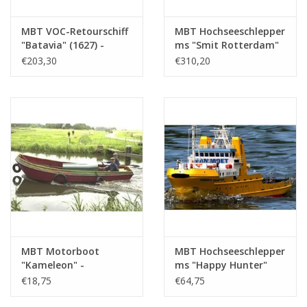
MBT VOC-Retourschiff
MBT Hochseeschlepper
"Batavia" (1627) -
ms "Smit Rotterdam"
Bauzeichnung
(1975) - Smit
€203,30
€310,20
Maßstab 1 : 50
Internationale -
(10.00.023)
Bauzeichnung
Maßstab 1 : 50
(10.14.026)
MBT Motorboot
MBT Hochseeschlepper
"Kameleon" -
ms "Happy Hunter"
Bauzeichnung
(1976) - Mammoet
€18,75
€64,75
Maßstab 1 : 20
Shipping; nach 1982
(10.16.014)
"Smit Hunter" -