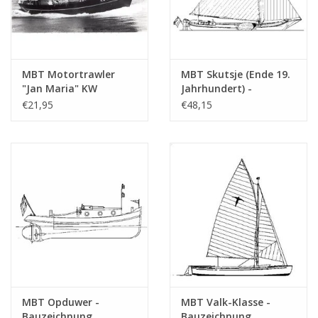
MBT Motortrawler
MBT Skutsje (Ende 19.
"Jan Maria" KW
Jahrhundert) -
171(1963) - Reederei
Bauzeichnung
€21,95
€48,15
"de Samenwerking",
Maßstab 1 : 36
Katwijk a. Zee -
(10.05.002)
Bauzeichnung
Maßstab 1 : 100
(10.13.013)
MBT Opduwer -
MBT Valk-Klasse -
Bauzeichnung
Bauzeichnung