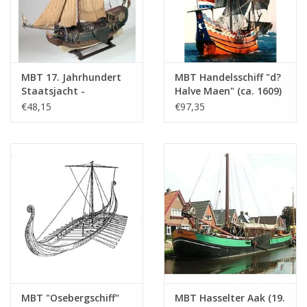
MBT 17. Jahrhundert
MBT Handelsschiff "d?
Staatsjacht -
Halve Maen" (ca. 1609)
Bauzeichnung
- Bauzeichnung
€48,15
€97,35
Maßstab 1 : 40
Maßstab 1 : 20
(10.06.006)
(10.00.009)
MBT "Osebergschiff"
MBT Hasselter Aak (19.