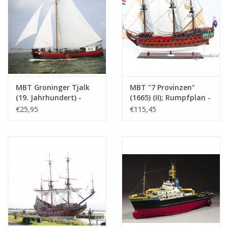
MBT Groninger Tjalk
MBT "7 Provinzen"
(19. Jahrhundert) -
(1665) (II); Rumpfplan -
Bauzeichnung
Bauzeichnung
€25,95
€115,45
Maßstab 1 : 75
Maßstab 1 : 50
(10.05.011)
(10.01.006)