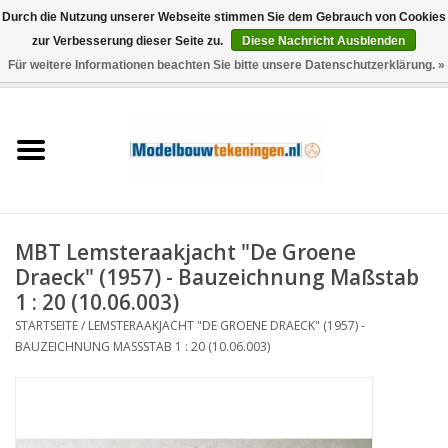
Durch die Nutzung unserer Webseite stimmen Sie dem Gebrauch von Cookies
zur Verbesserung dieser Seite zu.
Diese Nachricht Ausblenden
Für weitere Informationen beachten Sie bitte unsere Datenschutzerklärung. »
0 Artikel - €0,00
Startseite
Schiffe
Züge
MBT Lemsteraakjacht "De Groene
Holzbau
Draeck" (1957) - Bauzeichnung Maßstab
1 : 20 (10.06.003)
Landschaft
STARTSEITE
/
LEMSTERAAKJACHT "DE GROENE DRAECK" (1957) -
BAUZEICHNUNG MASSSTAB 1 : 20 (10.06.003)
Maschinen
Dokumentation