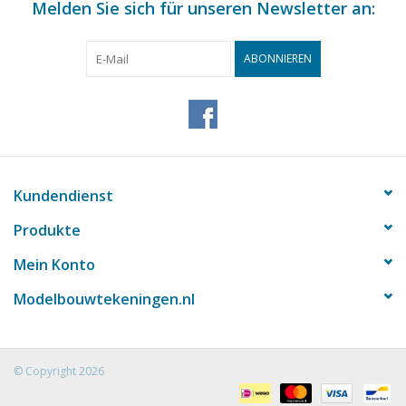
Melden Sie sich für unseren Newsletter an:
Gesamtzahl Blätter
4
Zeichnung
ABONNIEREN
Anzahl Blätter A4 Text
0
Gewicht in Gramm
225
Besonderheiten
L.ü.A. 106 cm
Kundendienst
dM 1957/12; 2008/8
Produkte
Kopie Artikel: 12.06.003 (19 Seiten)
Mein Konto
Der Artikel von 2008 ist die Beschreibung 
Modelbouwtekeningen.nl
R/C Modells
© Copyright 2026