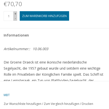
€70,70
+
ZUM WARENKORB HINZUFÜGEN
-
Informationen
Artikelnummer::
10.06.003
Die Groene Draeck ist eine ikonische niederländische
Segelyacht, die 1957 gebaut wurde und seitdem eine wichtige
Rolle im Privatleben der Königlichen Familie spielt. Das Schiff ist
eine Lemsteraak, ein Typ von Plattboden-Segelyacht, der
ursprünglich aus Friesland stammt.
spanvis.com
MBT
Zur Wunschliste hinzufügen
/
Zum Vergleich hinzufügen
/
Drucken
Geschichte und Bedeutung