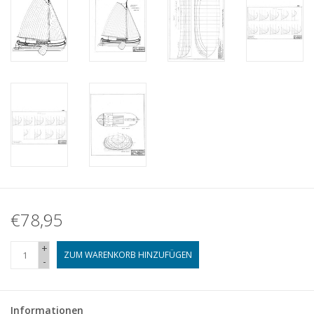
€78,95
+
ZUM WARENKORB HINZUFÜGEN
-
Informationen