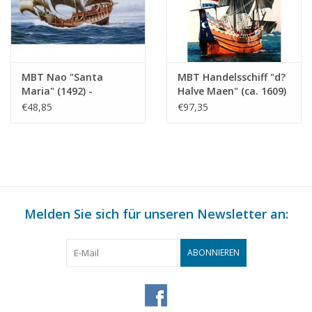
Gewicht in Gramm
225
Besonderheiten
L.ü.A. 88 cm
dM 1981/9,10
MBT Nao "Santa
MBT Handelsschiff "d?
Maria" (1492) -
Halve Maen" (ca. 1609)
Bauzeichnung
- Bauzeichnung
€48,85
€97,35
Kopie Artikel: 12.06.007 (4 Seiten)
Maßstab 1 : 40
Maßstab 1 : 20
(10.00.008)
(10.00.009)
Anmerkungen
Zeichner ist C. Mobach; hinzufügen
Melden Sie sich für unseren Newsletter an:
ABONNIEREN