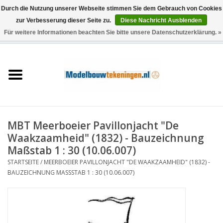
Durch die Nutzung unserer Webseite stimmen Sie dem Gebrauch von Cookies
zur Verbesserung dieser Seite zu.
Diese Nachricht Ausblenden
Für weitere Informationen beachten Sie bitte unsere Datenschutzerklärung. »
0 Artikel - €0,00
Startseite
Schiffe
Züge
MBT Meerboeier Pavillonjacht "De
Holzbau
Waakzaamheid" (1832) - Bauzeichnung
Maßstab 1 : 30 (10.06.007)
Landschaft
STARTSEITE
/
MEERBOEIER PAVILLONJACHT "DE WAAKZAAMHEID" (1832) -
BAUZEICHNUNG MASSSTAB 1 : 30 (10.06.007)
Maschinen
Dokumentation