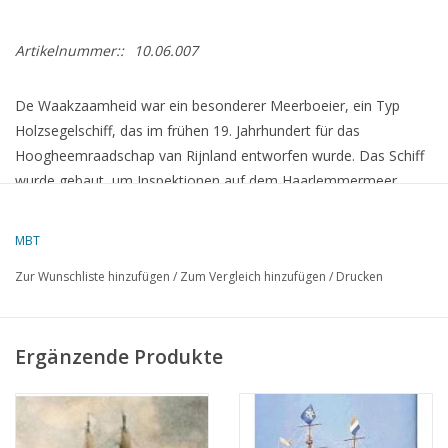
Artikelnummer::
10.06.007
De Waakzaamheid war ein besonderer Meerboeier, ein Typ
Holzsegelschiff, das im frühen 19. Jahrhundert für das
Hoogheemraadschap van Rijnland entworfen wurde.
Das Schiff
wurde gebaut, um Inspektionen auf dem Haarlemmermeer
durchzuführen und war bekannt für seine Solidität, Haltbarkeit
und komfortable Ausstattung.
MBT
Zur Wunschliste hinzufügen
/
Zum Vergleich hinzufügen
/
Drucken
Entwurf und Bau
Im Jahr 1832 bat die Verwaltung von Rijnland den friesischen
Schiffsdesigner Folkert Nicolaas van Loon, ein neues Schiff zu
Ergänzende Produkte
entwerfen.
Das Ergebnis war ein Pavillonjacht mit einer Länge
von etwa 12,2 Metern, einer Breite von 4 Metern und einem
Tiefgang von 1,7 Metern.
Das Interieur war luxuriös eingerichtet,
unter anderem mit Mahagonimöbeln, einem Spiegel, einem