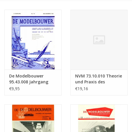
Zeitschriften
Neue Zeichnungen
NEUE ZEITSCHRIFTEN
ABONNEMENT DER
MODELLBAUER
De Modelbouwer
NVM 73.10.010 Theorie
95.43.008 Jahrgang
und Praxis des
Baubeschreibungen
"Der Modellbauer"
Schiffsmodellbaus
€9,95
€19,16
Ausgabe : 43.008 (PDF)