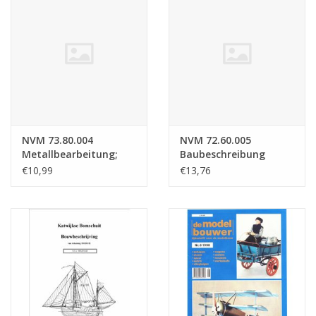
NVM 73.80.004
NVM 72.60.005
Metallbearbeitung;
Baubeschreibung
Überholung von
Ransomes Traktor
€10,99
€13,76
Führungen