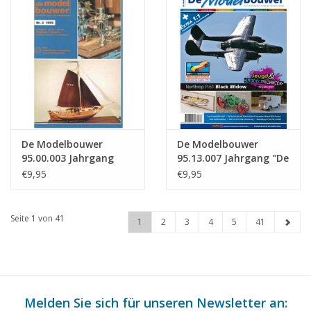
De Modelbouwer
De Modelbouwer
95.00.003 Jahrgang
95.13.007 Jahrgang "De
"Der Modellbauer"
Modelbouwer"
€9,95
€9,95
Ausgabe : 00.003 (PDF)
Ausgabe : 13.007 (PDF)
Seite 1 von 41
1
2
3
4
5
41
Melden Sie sich für unseren Newsletter an: