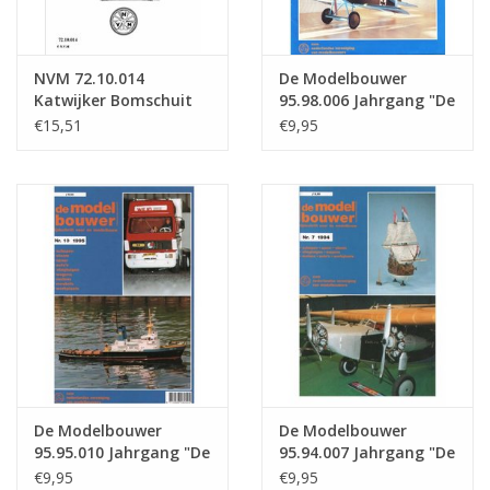
NVM 72.10.014
De Modelbouwer
Katwijker Bomschuit
95.98.006 Jahrgang "De
Modelbouwer"
€15,51
€9,95
Ausgabe : 98.006 (PDF)
De Modelbouwer
De Modelbouwer
95.95.010 Jahrgang "De
95.94.007 Jahrgang "De
Modelbouwer"
Modelbouwer"
€9,95
€9,95