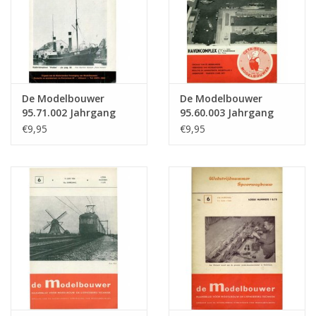
De Modelbouwer
De Modelbouwer
95.71.002 Jahrgang
95.60.003 Jahrgang
"Der Modellbauer"
"Der Modellbauer"
€9,95
€9,95
Ausgabe : 71.002 (PDF)
Ausgabe : 60.003 (PDF)