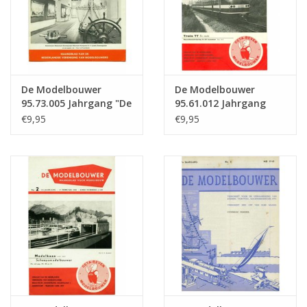
De Modelbouwer
De Modelbouwer
95.73.005 Jahrgang "De
95.61.012 Jahrgang
Modelbouwer"
"Der Modellbauer"
€9,95
€9,95
Ausgabe : 73.005 (PDF)
Ausgabe : 61.012 (PDF)