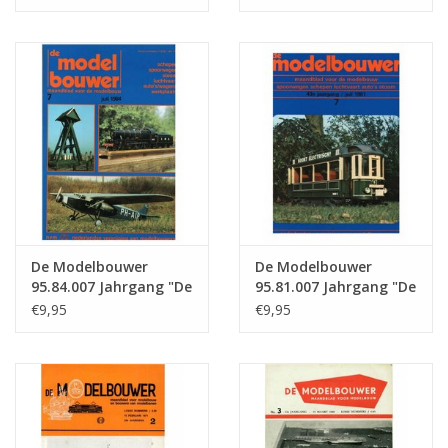
Ausgabe : Ausgabe :
Ausgabe : 94.007 (PDF)
010 (PDF)
De Modelbouwer
De Modelbouwer
95.84.007 Jahrgang "De
95.81.007 Jahrgang "De
Modelbouwer"
Modelbouwer"
€9,95
€9,95
Ausgabe : 84.007 (PDF)
Ausgabe : 81.007 (PDF)