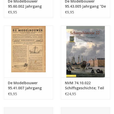
De Modelbouwer
De Modelbouwer
95.60.002 Jahrgang
95.43.005 Jahrgang "De
"Der Modellbauer"
Modelbouwer"
€9,95
€9,95
Ausgabe : 60.002 (PDF)
Ausgabe : 43.005 (PDF)
De Modelbouwer
NVM 74.10.022
95.41.007 Jahrgang
Schiffsgeschichte; Teil
"Der Modellbauer"
22
€9,95
€24,95
Ausgabe : 41.007 (PDF)