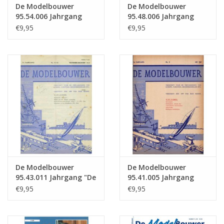
De Modelbouwer
De Modelbouwer
95.54.006 Jahrgang
95.48.006 Jahrgang
"Der Modellbauer"
"Der Modellbauer"
€9,95
€9,95
Ausgabe : 54.006 (PDF)
Ausgabe : 48.006 (PDF)
De Modelbouwer
De Modelbouwer
95.43.011 Jahrgang "De
95.41.005 Jahrgang
Modelbouwer"
"Der Modellbauer"
€9,95
€9,95
Ausgabe : 43.011 (PDF)
Ausgabe : 41.005 (PDF)