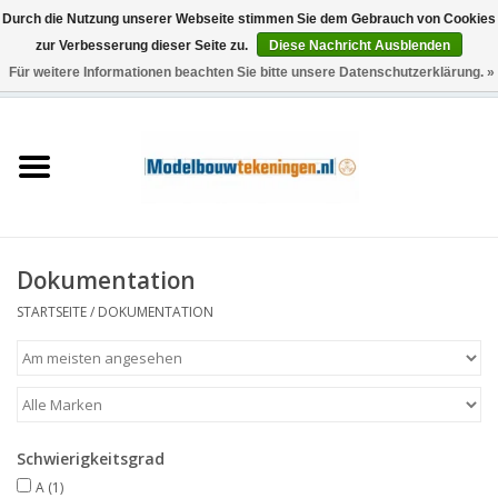
Durch die Nutzung unserer Webseite stimmen Sie dem Gebrauch von Cookies
zur Verbesserung dieser Seite zu.
Diese Nachricht Ausblenden
Für weitere Informationen beachten Sie bitte unsere Datenschutzerklärung. »
0 Artikel - €0,00
Startseite
Schiffe
Züge
Dokumentation
Holzbau
STARTSEITE
/
DOKUMENTATION
Landschaft
Maschinen
Schwierigkeitsgrad
Dokumentation
A
(1)