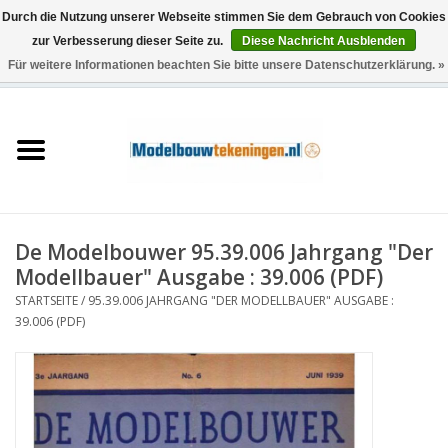
Durch die Nutzung unserer Webseite stimmen Sie dem Gebrauch von Cookies
zur Verbesserung dieser Seite zu.
Diese Nachricht Ausblenden
Für weitere Informationen beachten Sie bitte unsere Datenschutzerklärung. »
0 Artikel - €0,00
Startseite
Schiffe
Züge
De Modelbouwer 95.39.006 Jahrgang "Der
Holzbau
Modellbauer" Ausgabe : 39.006 (PDF)
STARTSEITE
/
95.39.006 JAHRGANG "DER MODELLBAUER" AUSGABE :
Landschaft
39.006 (PDF)
Maschinen
Dokumentation