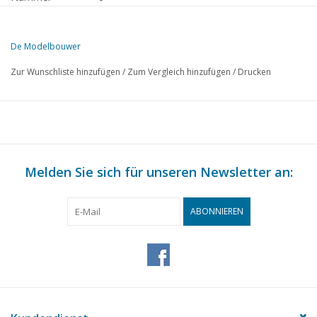
Herausgeber
Modelbouw MediaPrimair B.V.
De Modelbouwer
Diese Ausgabe von Der Modellbauer ist ausschließlich digital (als PD
Zur Wunschliste hinzufügen
/
Zum Vergleich hinzufügen
/
Drucken
S.
BESCHREIBUNG
81
BRIGG "Irene" (Zeichnung Nrn. 72, 73, 83, 89)
85
Segelflugmodell "BD-12" Tandem ( Zeichn. Nr. 80 )
91
Bunsenbrenner und Lötrohr.
94
Melden Sie sich für unseren Newsletter an:
Buchbesprechung
ABONNIEREN