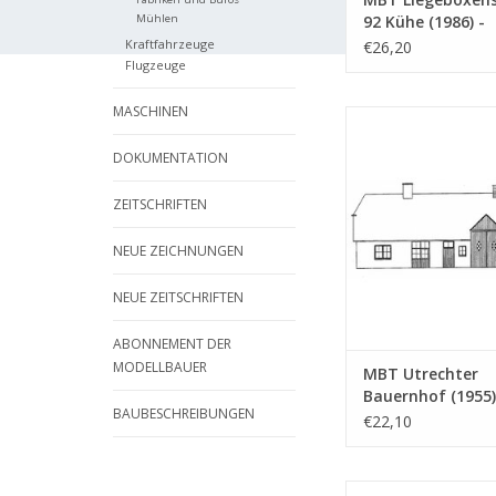
Mühlen
92 Kühe (1986) -
Bauzeichnung M
Kraftfahrzeuge
€26,20
: 87 (30.06.018)
Flugzeuge
MASCHINEN
MBT Utrechter Bauernh
Bauzeichnung Maßst
DOKUMENTATION
(30.06.019)
ZUM WARENKORB HI
ZEITSCHRIFTEN
NEUE ZEICHNUNGEN
NEUE ZEITSCHRIFTEN
ABONNEMENT DER
MODELLBAUER
MBT Utrechter
Bauernhof (1955)
BAUBESCHREIBUNGEN
Bauzeichnung M
€22,10
: 87 (30.06.019)
MBT Drentner Bau