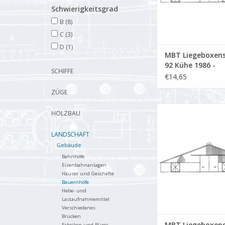
Schwierigkeitsgrad
B
(8)
C
(3)
D
(1)
MBT Liegeboxenst
92 Kühe 1986 -
SCHIFFE
Bauzeichnung M
€14,65
: 160 (30.06.018/A
ZÜGE
MBT Liegeboxenstall 
HOLZBAU
(1986) - Bauzeichnun
: 87 (30.06.0
LANDSCHAFT
ZUM WARENKORB HI
Gebäude
Bahnhöfe
Eisenbahnanlagen
Häuser und Geschäfte
Bauernhöfe
Hebe- und
Lastaufnahmemittel
Verschiedenes
Brücken
MBT Liegeboxenst
Fabriken und Büros