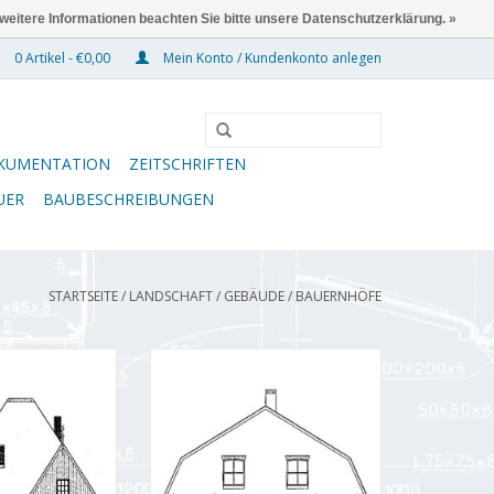
 weitere Informationen beachten Sie bitte unsere Datenschutzerklärung. »
0 Artikel - €0,00
Mein Konto / Kundenkonto anlegen
KUMENTATION
ZEITSCHRIFTEN
UER
BAUBESCHREIBUNGEN
STARTSEITE
/
LANDSCHAFT
/
GEBÄUDE
/
BAUERNHÖFE
sischer Stolp-
MBT Bauernhof mit Mansarddach
 Bauzeichnung
(1897) - Bauzeichnung Maßstab 1
87 (30.06.022)
: 87 (30.06.020)
RB HINZUFÜGEN
ZUM WARENKORB HINZUFÜGEN