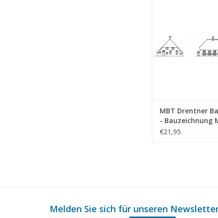
Bauzeichnung Maßst
(30.06.005)
ZUM WARENKORB HI
MBT Drentner B
- Bauzeichnung
1 : 87 (30.06.005)
€21,95
Melden Sie sich für unseren Newsletter