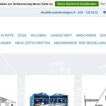
kies zur Verbesserung dieser Seite zu.
Diese Nachricht Ausblenden
Für
SCHIFFE
ZÜGE
HOLZBAU
LANDSCHAFT
MASCHINEN
DO
NUNGEN
NEUE ZEITSCHRIFTEN
ABONNEMENT DER MODELLBA
für 92 Kühe
MBT Pferdestall zugleich
MBT Westfrie
Maßstab 1 :
Aufbewahrungskoffer für
Bauernhof -
8/A)
"Schleich"-Pferde - Bauzeichnung
Maßstab 1 : 
Maßstab 1 : N/A (30.06.036)
NZUFÜGEN
ZUM WARENKO
ZUM WARENKORB HINZUFÜGEN