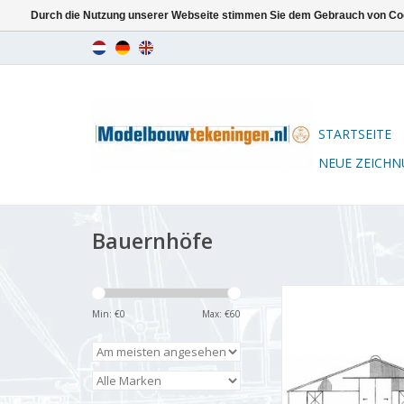
Durch die Nutzung unserer Webseite stimmen Sie dem Gebrauch von Coo
STARTSEITE
NEUE ZEICH
Bauernhöfe
MBT Liegeboxenstall 
1986 - Bauzeichnung 
Min: €
0
Max: €
60
160 (30.06.01
ZUM WARENKORB HI