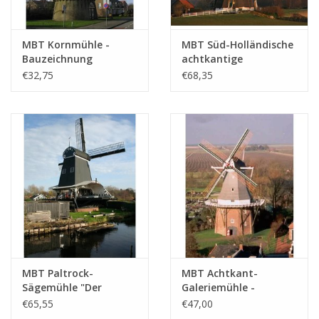
MBT Kornmühle -
MBT Süd-Holländische
Bauzeichnung
achtkantige
Maßstab 1 : 100
Wassermühle -
€32,75
€68,35
(30.06.008)
Bauzeichnung
Maßstab 1 : 7
(30.06.009)
MBT Paltrock-
MBT Achtkant-
Sägemühle "Der
Galeriemühle -
Einhorn" -
Bauzeichnung
€65,55
€47,00
Bauzeichnung
Maßstab 1 : 50