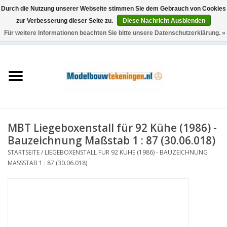
Durch die Nutzung unserer Webseite stimmen Sie dem Gebrauch von Cookies
zur Verbesserung dieser Seite zu.
Diese Nachricht Ausblenden
Für weitere Informationen beachten Sie bitte unsere Datenschutzerklärung. »
0 Artikel - €0,00
Startseite
Schiffe
Züge
MBT Liegeboxenstall für 92 Kühe (1986) -
Holzbau
Bauzeichnung Maßstab 1 : 87 (30.06.018)
STARTSEITE
/
LIEGEBOXENSTALL FÜR 92 KÜHE (1986) - BAUZEICHNUNG
Landschaft
MASSSTAB 1 : 87 (30.06.018)
Maschinen
Dokumentation