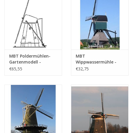
MBT Poldermühlen-
MBT
Gartenmodell -
Wippwassermühle -
Bauzeichnung
Bauzeichnung
€65,55
€32,75
Maßstab 1 : 20
Maßstab 1 : 100
(30.06.006)
(30.06.007)