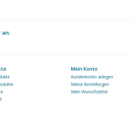
 an:
kte
Mein Konto
dukte
Kundenkonto anlegen
odukte
Meine Bestellungen
te
Mein Wunschzettel
d