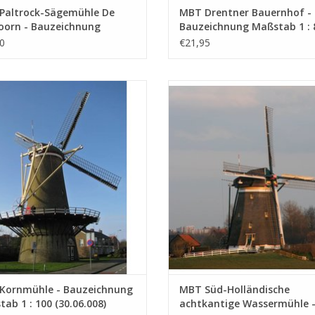
Paltrock-Sägemühle De
MBT Drentner Bauernhof -
oorn - Bauzeichnung
Bauzeichnung Maßstab 1 : 
ab 1 : 100 (30.06.004)
(30.06.005)
0
€21,95
rnmühle - Bauzeichnung Maßstab 1
MBT Süd-Holländische achtkan
: 100 (30.06.008)
Wassermühle - Bauzeichnung Maßs
7 (30.06.009)
UM WARENKORB HINZUFÜGEN
ZUM WARENKORB HINZUFÜG
Kornmühle - Bauzeichnung
MBT Süd-Holländische
ab 1 : 100 (30.06.008)
achtkantige Wassermühle 