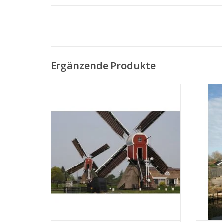
Ergänzende Produkte
MBT Wippwassermühle - Bauzeichnung
MBT P
Maßstab 1 : 50 (30.06.001)
Bauzei
ZUM WARENKORB HINZUFÜGEN
Z