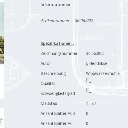
Informationen
Artikelnummer::
30.06.002
Spezifikationen :
Zeichnungsnummer
30.06.002
Autor
J. Hendrikse
Beschreibung
Wippwassermühle
Ì´Ì_
Qualität
Ì´Ì_
Schwierigkeitsgrad
Maßstab
1 : 87
Anzahl Blätter A00
0
Anzahl Blätter A0
0