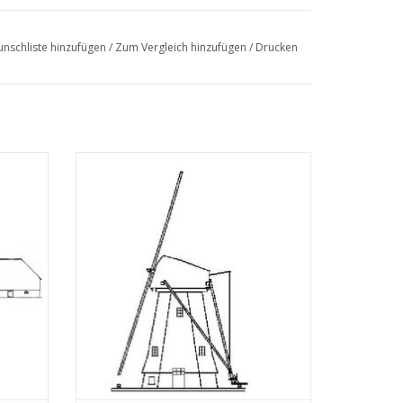
nschliste hinzufügen
/
Zum Vergleich hinzufügen
/
Drucken
ichnung
MBT Poldermühlen-Gartenmodell -
Bauzeichnung Maßstab 1 : 20 (30.06.006)
EN
ZUM WARENKORB HINZUFÜGEN