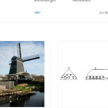
Anmerkungen
Hendriksen?
Ì´Ì_
MBT
Zur Wu
altrock-Sägemühle De Eenhoorn -
MBT Drentner Bauernhof - Bauze
chnung Maßstab 1 : 100 (30.06.004)
Maßstab 1 : 87 (30.06.005)
UM WARENKORB HINZUFÜGEN
ZUM WARENKORB HINZUFÜG