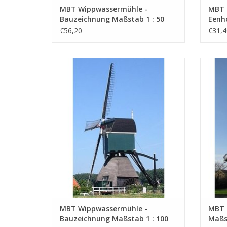
MBT Wippwassermühle -
MBT 
Bauzeichnung Maßstab 1 : 50
Eenh
(30.06.001)
Maßst
€56,20
€31,4
Wunderschönes Wassermühlen-
MBT Ko
Holzbaumodell mit einer Flügelhöhe von
28 cm.
Z
ZUM WARENKORB HINZUFÜGEN
MBT Wippwassermühle -
MBT 
Bauzeichnung Maßstab 1 : 100
Maßst