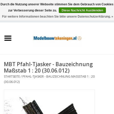
Durch die Nutzung unserer Webseite stimmen Sie dem Gebrauch von Cookies
zur Verbesserung dieser Seite zu.
Diese Nachricht Ausblenden
Für weitere Informationen beachten Sie bitte unsere Datenschutzerklärung. »
0 Artikel - €0,00
Startseite
Schiffe
Züge
MBT Pfahl-Tjasker - Bauzeichnung
Holzbau
Maßstab 1 : 20 (30.06.012)
STARTSEITE
/
PFAHL-TJASKER - BAUZEICHNUNG MASSSTAB 1 : 20 (
Landschaft
30.06.012)
Maschinen
Dokumentation