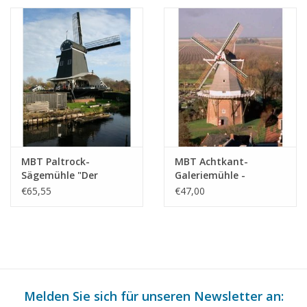
(30.06.009)
MBT Paltrock-
MBT Achtkant-
Sägemühle "Der
Galeriemühle -
Einhorn" -
Bauzeichnung
€65,55
€47,00
Bauzeichnung
Maßstab 1 : 50
Maßstab 1 : 25
(30.06.011)
(30.06.010)
Melden Sie sich für unseren Newsletter an: