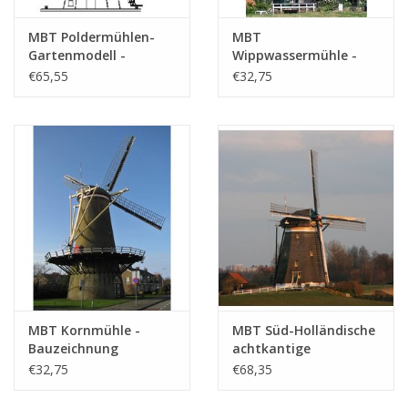
MBT Poldermühlen-
MBT
Gartenmodell -
Wippwassermühle -
Bauzeichnung
Bauzeichnung
€65,55
€32,75
Maßstab 1 : 20
Maßstab 1 : 100
(30.06.006)
(30.06.007)
MBT Kornmühle -
MBT Süd-Holländische
Bauzeichnung
achtkantige
Maßstab 1 : 100
Wassermühle -
€32,75
€68,35
(30.06.008)
Bauzeichnung
Maßstab 1 : 7