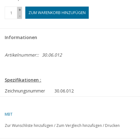
+
ZUM WARENKORB HINZUFÜGEN
-
Informationen
Artikelnummer::
30.06.012
Spezifikationen :
Zeichnungsnummer
30.06.012
Autor
A.H. van Eijk
MBT
Beschreibung
Pfahl-Tjasker
Zur Wunschliste hinzufügen
/
Zum Vergleich hinzufügen
/
Drucken
Qualität
Schwierigkeitsgrad