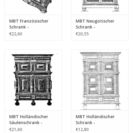
MBT Französischer
MBT Neugotischer
Schrank -
Schrank -
Bauzeichnung
Bauzeichnung
€22,60
€20,55
Maßstab 1 : N/A
Maßstab 1 : N/A
(45.17.008)
(45.17.007)
MBT Holländischer
MBT Holländischer
Säulenschrank -
Schrank -
Bauzeichnung
Bauzeichnung
€21,60
€12,80