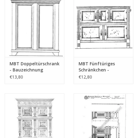
MBT Doppeltürschrank
MBT Fünftüriges
- Bauzeichnung
Schränkchen -
Maßstab 1 : N/A
Bauzeichnung
€13,80
€12,80
(45.17.016)
Maßstab 1 : N/A
(45.17.001)