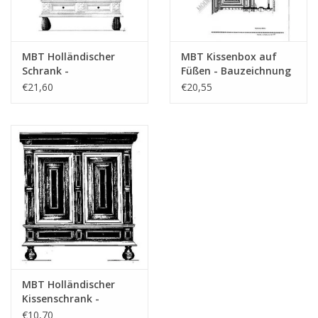
MBT Holländischer
MBT Kissenbox auf
Schrank -
Füßen - Bauzeichnung
Bauzeichnung
Maßstab 1 : N/A
€21,60
€20,55
Maßstab 1 : N/A
(45.17.009)
(45.17.014)
MBT Holländischer
Kissenschrank -
Bauzeichnung
€10,70