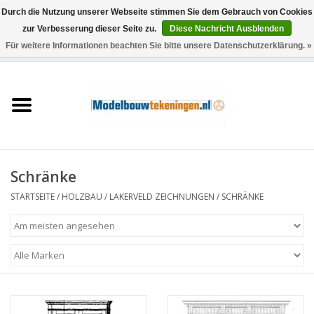
Durch die Nutzung unserer Webseite stimmen Sie dem Gebrauch von Cookies
zur Verbesserung dieser Seite zu.
Diese Nachricht Ausblenden
Für weitere Informationen beachten Sie bitte unsere Datenschutzerklärung. »
0 Artikel - €0,00
Startseite
Schiffe
Züge
Schränke
Holzbau
STARTSEITE
/
HOLZBAU
/
LAKERVELD ZEICHNUNGEN
/
SCHRÄNKE
Landschaft
Maschinen
Dokumentation