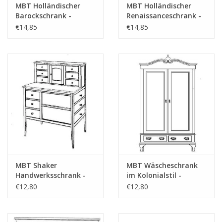
MBT Holländischer
MBT Holländischer
Barockschrank -
Renaissanceschrank -
Bauzeichnung
Bauzeichnung
€14,85
€14,85
Maßstab 1 : N/A
Maßstab 1 : N/A
(45.17.013)
(45.17.011)
MBT Shaker
MBT Wäscheschrank
Handwerksschrank -
im Kolonialstil -
Bauzeichnung
Bauzeichnung
€12,80
€12,80
Maßstab 1 : N/A
Maßstab 1 : N/A
(45.17.010)
(45.17.017)