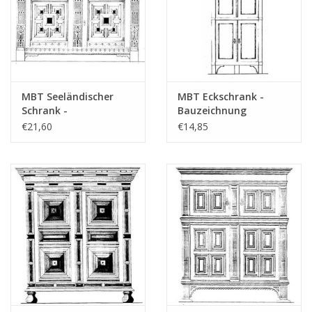
MBT Seeländischer
MBT Eckschrank -
Schrank -
Bauzeichnung
Bauzeichnung
Maßstab 1 : N/A
€21,60
€14,85
Maßstab 1 : N/A
(45.17.018)
(45.17.003)