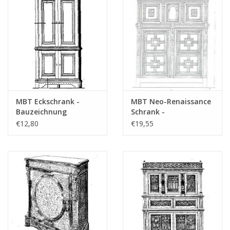
Zeitschriften
Neue Zeichnungen
NEUE ZEITSCHRIFTEN
MBT Eckschrank -
MBT Neo-Renaissance
ABONNEMENT DER
Bauzeichnung
Schrank -
MODELLBAUER
Maßstab 1 : N/A
Bauzeichnung
€12,80
€19,55
(45.17.012)
Maßstab 1 : N/A
(45.17.019)
Baubeschreibungen