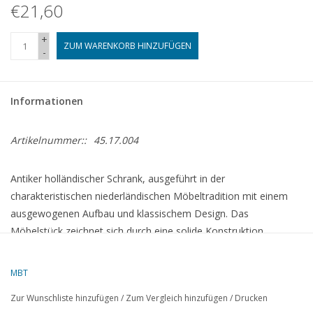
€21,60
+
ZUM WARENKORB HINZUFÜGEN
-
Informationen
Artikelnummer::
45.17.004
Antiker holländischer Schrank, ausgeführt in der
charakteristischen niederländischen Möbeltradition mit einem
ausgewogenen Aufbau und klassischem Design. Das
Möbelstück zeichnet sich durch eine solide Konstruktion,
raffinierte Holzbearbeitung und praktischen Stauraum aus. Ein
charakteristisches Einrichtungsstück, das die handwerkliche
MBT
Qualität und zeitlose Ausstrahlung der holländischen Möbelkunst
Zur Wunschliste hinzufügen
/
Zum Vergleich hinzufügen
/
Drucken
widerspiegelt.