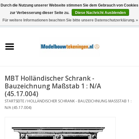
Durch die Nutzung unserer Webseite stimmen Sie dem Gebrauch von Cookies
zur Verbesserung dieser Seite zu.
Diese Nachricht Ausblenden
Für weitere Informationen beachten Sie bitte unsere Datenschutzerklärung. »
0 Artikel - €0,00
Startseite
Schiffe
Züge
MBT Holländischer Schrank -
Holzbau
Bauzeichnung Maßstab 1 : N/A
(45.17.004)
Landschaft
STARTSEITE
/
HOLLÄNDISCHER SCHRANK - BAUZEICHNUNG MASSSTAB 1 : N
/A (45.17.004)
Maschinen
Dokumentation