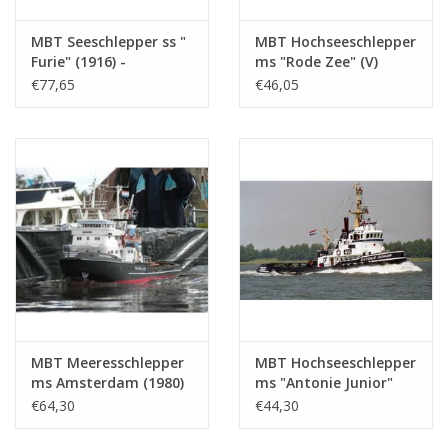
MBT Seeschlepper ss "
MBT Hochseeschlepper
Furie" (1916) -
ms "Rode Zee" (V)
Bauzeichnung
(1968) - L. Smit & Co's
€77,65
€46,05
Maßstab 1 : 50
Intern. Schleppdienst -
(10.14.029)
Bauzeichnung
Maßstab 1 : 100
(10.14.021)
MBT Meeresschlepper
MBT Hochseeschlepper
ms Amsterdam (1980)
ms "Antonie Junior"
- Wijsmuller -
(1971) - Schleppdienst
€64,30
€44,30
Bauzeichnung
Adriaan Kooren -
Maßstab 1 : 100
Bauzeichnung