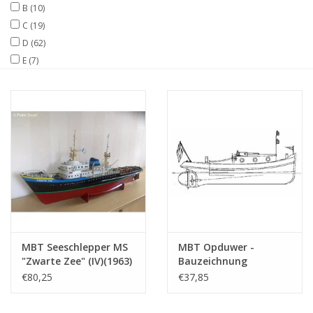
B
(10)
C
(19)
Zeitschriften
D
(62)
E
(7)
Neue Zeichnungen
NEUE ZEITSCHRIFTEN
ABONNEMENT DER
MODELLBAUER
Baubeschreibungen
MBT Seeschlepper MS
MBT Opduwer -
"Zwarte Zee" (IV)(1963)
Bauzeichnung
- L. Smit & Co. -
Maßstab 1 : 10
€80,25
€37,85
Bauzeichnung
(10.14.039)
Maßstab 1 : 100