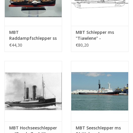
MBT
MBT Schlepper ms
Raddampfschlepper ss
"Tiawlene" -
"Wodan" (1883) - L.
Bauzeichnung
€44,30
€80,20
Smit & Co. -
Maßstab 1 : 20
Bauzeichnung
(10.14.082)
Maßstab 1 : 60
(10.14.012)
MBT Hochseeschlepper
MBT Seeschlepper ms