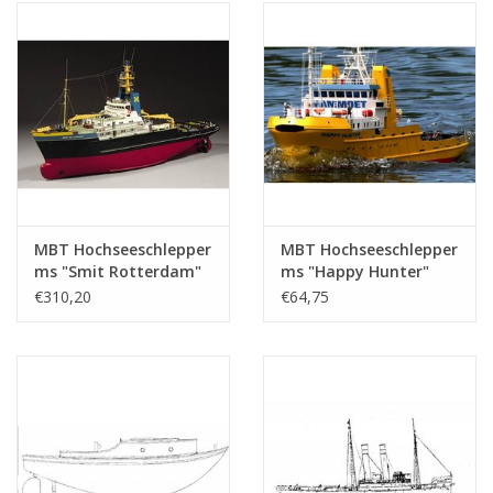
(10.14.005)
MBT Hochseeschlepper
MBT Hochseeschlepper
ms "Smit Rotterdam"
ms "Happy Hunter"
(1975) - Smit
(1976) - Mammoet
€310,20
€64,75
Internationale -
Shipping; nach 1982
Bauzeichnung
"Smit Hunter" -
Maßstab 1 : 50
Bauzeichnung
(10.14.026)
Maßstab 1 : 50
(10.14.041)