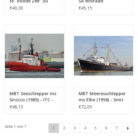
ss "Roode Zee" (II)
SA Wolraad
(1908) - L. Smit & Co. -
Woltemade, SA John
€40,30
€45,15
Bauzeichnung
Ross (1976) -
Maßstab 1 : 80
Safmarine -
(10.14.006)
Bauzeichnung
Maßstab 1 : 75
(16.14.062)
MBT Seeschlepper ms
MBT Meeresschlepper
Sirocco (1985) - ITC -
ms Elbe (1958) - Smit
Bauzeichnung
Int. - Bauzeichnung
€48,15
€72,05
Maßstab 1 : 100
Maßstab 1 : 50
(16.14.036)
(16.14.023)
Seite 1 von 7
1
2
3
4
5
6
7