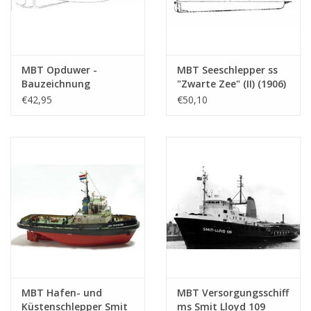
MBT Opduwer -
MBT Seeschlepper ss
Bauzeichnung
"Zwarte Zee" (II) (1906)
Maßstab 1 : 10
- Bauzeichnung
€42,95
€50,10
(10.14.096)
Maßstab 1 : 50
(10.14.006/A)
MBT Hafen- und
MBT Versorgungsschiff
Küstenschlepper Smit
ms Smit Lloyd 109