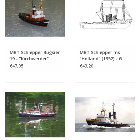
MBT Schlepper Bugsier
MBT Schlepper ms
19 - "Kirchwerder"
"Holland" (1952) - G.
(1958) - Bugsier -
Doeksen & Söhne -
€47,05
€43,20
Bauzeichnung
Bauzeichnung
Maßstab 1 : 33
Maßstab 1 : 100
(10.14.089)
(10.14.056)