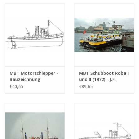
(10.14.098)
Maßstab 1 : 50
(10.14.018)
MBT Motorschlepper -
MBT Schubboot Roba I
Bauzeichnung
und II (1972) - J.F.
Maßstab 1 : 20
Koenigsfeld BV, Rtd -
€40,65
€89,65
(10.14.076)
Bauzeichnung
Maßstab 1 : 50
(16.14.039)