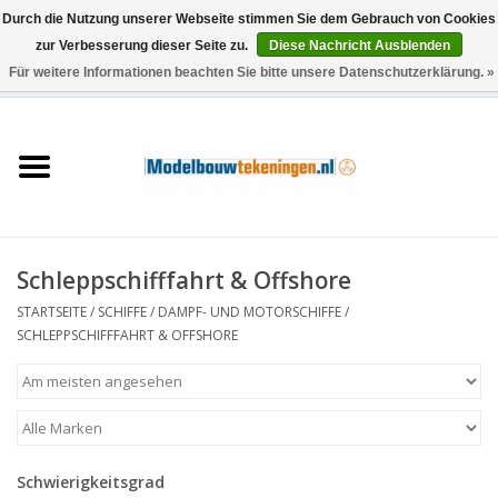
Durch die Nutzung unserer Webseite stimmen Sie dem Gebrauch von Cookies
zur Verbesserung dieser Seite zu.
Diese Nachricht Ausblenden
Für weitere Informationen beachten Sie bitte unsere Datenschutzerklärung. »
0 Artikel - €0,00
Startseite
Schiffe
Züge
Schleppschifffahrt & Offshore
Holzbau
STARTSEITE
/
SCHIFFE
/
DAMPF- UND MOTORSCHIFFE
/
SCHLEPPSCHIFFFAHRT & OFFSHORE
Landschaft
Maschinen
Schwierigkeitsgrad
Dokumentation