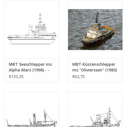
Maßstab 1 : 20
(16.14.015)
(16.14.018)
MBT Seeschlepper ms
MBT Küstenschlepper
Alpha Mars (1996) - -
ms "Olivierssen" (1983)
Bauzeichnung
- Neue Vlissinger
€135,35
€62,75
Maßstab 1 : 50
Schleppdienst -
(16.14.006)
Bauzeichnung
Maßstab 1 : 50
(10.14.055)