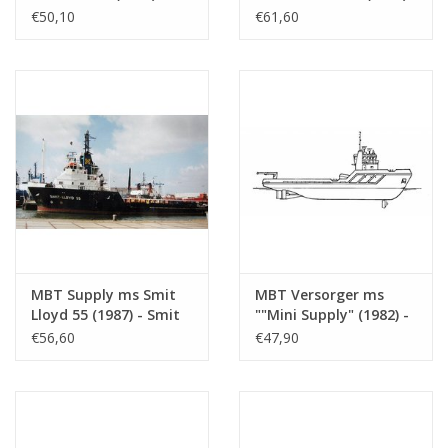
Smit & Co -
- Bauzeichnung
€50,10
€61,60
Bauzeichnung
Maßstab 1 : 100
Maßstab 1 : 50
(16.14.063)
(10.14.023/A)
MBT Supply ms Smit
MBT Versorger ms
Lloyd 55 (1987) - Smit
""Mini Supply" (1982) -
Lloyd - Bauzeichnung
Bauzeichnung
€56,60
€47,90
Maßstab 1 : 100
Maßstab 1 : 100
(16.14.061)
(16.14.048)