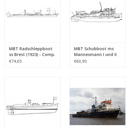
MBT Radschleppboot
MBT Schubboot ms
ss Brest (1923) - Comp.
Mannesmann I und II
Gen. du Nav. du Rhin -
(1962/1965) -
€74,65
€60,90
Bauzeichnung
Mannesmann -
Maßstab 1 : 50
Bauzeichnung
(16.14.046)
Maßstab 1 : 40
(16.14.037)