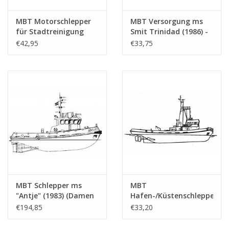
MBT Motorschlepper
MBT Versorgung ms
für Stadtreinigung
Smit Trinidad (1986) -
Amsterdam von 14 m.
Smit - ehem. Broco
€42,95
€33,75
( "Amsterdammertje")
Bird (1975), Smit Lloyd
(1959) - Bauzeichnung
24 (1979) -
Maßstab 1 : 20
Bauzeichnung
(16.14.019)
Maßstab 1 : 100
(16.14.007)
MBT Schlepper ms
MBT
"Antje" (1983) (Damen
Hafen-/Küstenschlepper
Stantug 1900) -
ms Burutu, Bajima
€194,85
€33,20
Bauzeichnung
(1983) - Bauzeichnung
Maßstab 1 : 25
Maßstab 1 : 50