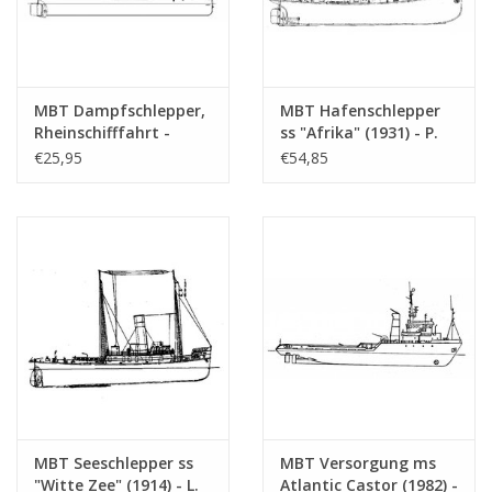
MBT Dampfschlepper,
MBT Hafenschlepper
Rheinschifffahrt -
ss "Afrika" (1931) - P.
Bauzeichnung
Smit jr. -
€25,95
€54,85
Maßstab 1 : 40
Bauzeichnung
(10.14.051)
Maßstab 1 : 50
(10.14.025)
MBT Seeschlepper ss
MBT Versorgung ms
"Witte Zee" (1914) - L.
Atlantic Castor (1982) -