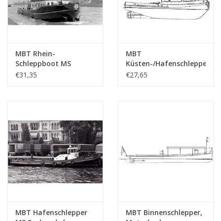
MBT Rhein-
MBT
Schleppboot MS
Küsten-/Hafenschlepper
"Norvi" (1956) - Niederl.
MS Damascus (1978) -
€31,35
€27,65
Rheinschifffahrts-
Bauzeichnung
Vereinigung -
Maßstab 1 : 100
Bauzeichnung
(16.14.017)
Maßstab 1 : 50
(16.14.021)
MBT Hafenschlepper
MBT Binnenschlepper,