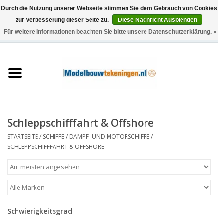
Durch die Nutzung unserer Webseite stimmen Sie dem Gebrauch von Cookies
zur Verbesserung dieser Seite zu.
Diese Nachricht Ausblenden
Für weitere Informationen beachten Sie bitte unsere Datenschutzerklärung. »
0 Artikel - €0,00
Startseite
Schiffe
Züge
Schleppschifffahrt & Offshore
Holzbau
STARTSEITE
/
SCHIFFE
/
DAMPF- UND MOTORSCHIFFE
/
SCHLEPPSCHIFFFAHRT & OFFSHORE
Landschaft
Maschinen
Schwierigkeitsgrad
Dokumentation