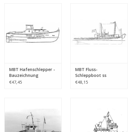
(16.14.001)
(10.14.100)
MBT Hafenschlepper -
MBT Fluss-
Bauzeichnung
Schleppboot ss
Maßstab 1 : 10
"Johanna" -
€47,45
€48,15
(10.14.088)
Bauzeichnung
Maßstab 1 : 50
(10.14.045)