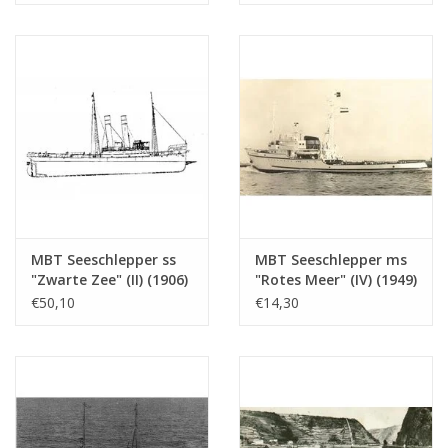
Maßstab 1 : 100
Maßstab 1 : 80
(10.14.005)
(10.14.006)
MBT Seeschlepper ss
MBT Seeschlepper ms
"Zwarte Zee" (II) (1906)
"Rotes Meer" (IV) (1949)
- Bauzeichnung
- L. Smit & Co. Int.
€50,10
€14,30
Maßstab 1 : 50
Schleppdienst -
(10.14.006/A)
Bauzeichnung
Maßstab 1 : 200
(10.14.007)