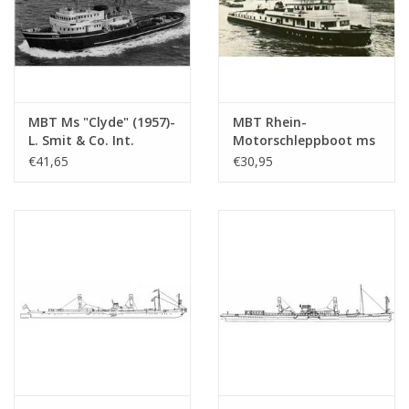
MBT Ms "Clyde" (1957)-
MBT Rhein-
L. Smit & Co. Int.
Motorschleppboot ms
Schleppd.-1973 "Smit
"Damco-21 Alexander
€41,65
€30,95
Salvor"-Smit Int. -
von Engelberg" (1959) -
Bauzeichnung
Damco Schifff. Ges. -
Maßstab 1 : 100
Bauzeichnung
(10.14.008)
Maßstab 1 : 100
(10.14.009)