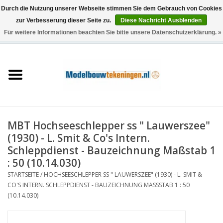
Durch die Nutzung unserer Webseite stimmen Sie dem Gebrauch von Cookies
zur Verbesserung dieser Seite zu.
Diese Nachricht Ausblenden
Für weitere Informationen beachten Sie bitte unsere Datenschutzerklärung. »
0 Artikel - €0,00
Startseite
Schiffe
Züge
MBT Hochseeschlepper ss " Lauwerszee"
Holzbau
(1930) - L. Smit & Co's Intern.
Schleppdienst - Bauzeichnung Maßstab 1
Landschaft
: 50 (10.14.030)
STARTSEITE
/
HOCHSEESCHLEPPER SS " LAUWERSZEE" (1930) - L. SMIT &
CO'S INTERN. SCHLEPPDIENST - BAUZEICHNUNG MASSSTAB 1 : 50 (
Maschinen
10.14.030)
Dokumentation