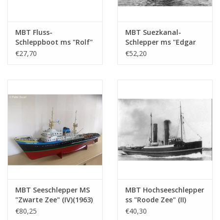
Anzahl Blätter A4
0
Gesamtanzahl
3
Zeichnungsblätter
MBT Fluss-
MBT Suezkanal-
Schleppboot ms "Rolf"
Schlepper ms "Edgar
Anzahl Blätter A4 Text
0
- Bauzeichnung
Bonnet" (1954) -
€27,70
€52,20
Maßstab 1 : 50
Suezkanal-
Gewicht in Gramm
185
(10.14.002)
Gesellschaft; nach
1958 "Antar" -
Besonderheiten
l.o.a. 75 cm
Bauzeichnung
Maßstab 1 : 100
dM 1979/2
(10.14.003)
Kopie Artikel: 12.14.030 (2 Seiten)
Anmerkungen
MBT Seeschlepper MS
MBT Hochseeschlepper
"Zwarte Zee" (IV)(1963)
ss "Roode Zee" (II)
- L. Smit & Co. -
(1908) - L. Smit & Co. -
€80,25
€40,30
Bauzeichnung
Bauzeichnung