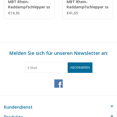
MBT Rhein-
MBT Rhein-
Raddampfschlepper ss
Raddampfschlepper ss
"Brest" (1924) - CFNR,
"Dordrecht" (1922) -
€14,30
€41,65
Strassburg -
Standaard Transp. Mij,
Bauzeichnung
Rotterdam -
Maßstab 1 : 200
Bauzeichnung
(10.14.010)
Maßstab 1 : 100
(10.14.011)
Melden Sie sich für unseren Newsletter an:
ABONNIEREN
Kundendienst
Produkte