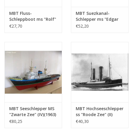
Gesamtanzahl Blätter
1
Zeichnung
MBT Fluss-
MBT Suezkanal-
Schleppboot ms "Rolf"
Schlepper ms "Edgar
Anzahl Blätter A4 Text
0
- Bauzeichnung
Bonnet" (1954) -
€27,70
€52,20
Maßstab 1 : 50
Suezkanal-
Gewicht in Gramm
35
(10.14.002)
Gesellschaft; nach
1958 "Antar" -
Besonderheiten
L.ü.A. 25 cm
Bauzeichnung
Maßstab 1 : 100
dM 1961/3
(10.14.003)
Kopie Artikel: 12.14.007 (2 Seiten)
Anmerkungen
MBT Seeschlepper MS
MBT Hochseeschlepper
"Zwarte Zee" (IV)(1963)
ss "Roode Zee" (II)
- L. Smit & Co. -
(1908) - L. Smit & Co. -
€80,25
€40,30
Bauzeichnung
Bauzeichnung
Maßstab 1 : 100
Maßstab 1 : 80