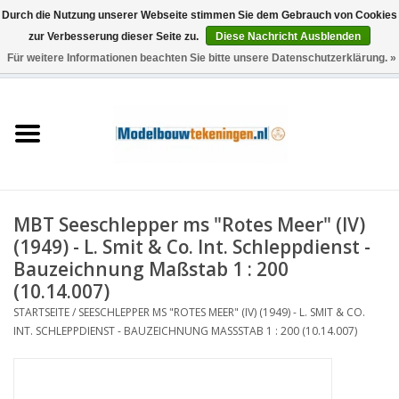
Durch die Nutzung unserer Webseite stimmen Sie dem Gebrauch von Cookies
zur Verbesserung dieser Seite zu.
Diese Nachricht Ausblenden
Für weitere Informationen beachten Sie bitte unsere Datenschutzerklärung. »
0 Artikel - €0,00
Startseite
Schiffe
Züge
MBT Seeschlepper ms "Rotes Meer" (IV)
Holzbau
(1949) - L. Smit & Co. Int. Schleppdienst -
Bauzeichnung Maßstab 1 : 200
Landschaft
(10.14.007)
STARTSEITE
/
SEESCHLEPPER MS "ROTES MEER" (IV) (1949) - L. SMIT & CO.
INT. SCHLEPPDIENST - BAUZEICHNUNG MASSSTAB 1 : 200 (10.14.007)
Maschinen
Dokumentation