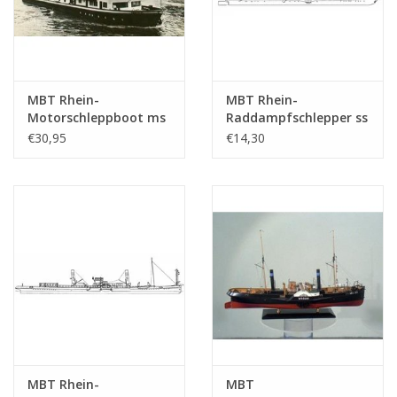
MBT Rhein-
MBT Rhein-
Motorschleppboot ms
Raddampfschlepper ss
"Damco-21 Alexander
"Brest" (1924) - CFNR,
€30,95
€14,30
von Engelberg" (1959) -
Strassburg -
Damco Schifff. Ges. -
Bauzeichnung
Bauzeichnung
Maßstab 1 : 200
Maßstab 1 : 100
(10.14.010)
(10.14.009)
MBT Rhein-
MBT