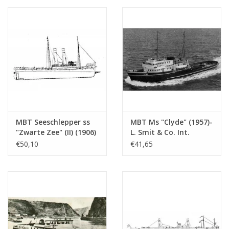
(10.14.005)
(10.14.006)
MBT Seeschlepper ss
MBT Ms "Clyde" (1957)-
"Zwarte Zee" (II) (1906)
L. Smit & Co. Int.
- Bauzeichnung
Schleppd.-1973 "Smit
€50,10
€41,65
Maßstab 1 : 50
Salvor"-Smit Int. -
(10.14.006/A)
Bauzeichnung
Maßstab 1 : 100
(10.14.008)