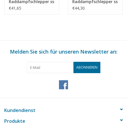
Raddampfschlepper ss
Raddampfschlepper ss
"Dordrecht" (1922) -
"Wodan" (1883) - L.
€41,65
€44,30
Standaard Transp. Mij,
Smit & Co. -
Rotterdam -
Bauzeichnung
Bauzeichnung
Maßstab 1 : 60
Maßstab 1 : 100
(10.14.012)
(10.14.011)
Melden Sie sich für unseren Newsletter an:
ABONNIEREN
Kundendienst
Produkte