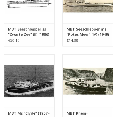
MBT Seeschlepper ss
MBT Seeschlepper ms
"Zwarte Zee" (II) (1906)
"Rotes Meer" (IV) (1949)
- Bauzeichnung
- L. Smit & Co. Int.
€50,10
€14,30
Maßstab 1 : 50
Schleppdienst -
(10.14.006/A)
Bauzeichnung
Maßstab 1 : 200
(10.14.007)
MBT Ms "Clyde" (1957)-
MBT Rhein-