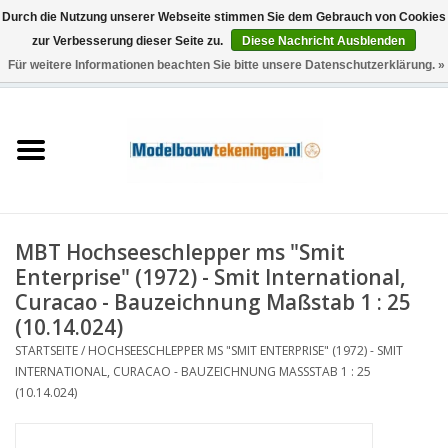
Durch die Nutzung unserer Webseite stimmen Sie dem Gebrauch von Cookies
zur Verbesserung dieser Seite zu.
Diese Nachricht Ausblenden
Für weitere Informationen beachten Sie bitte unsere Datenschutzerklärung. »
0 Artikel - €0,00
Startseite
Schiffe
Züge
MBT Hochseeschlepper ms "Smit
Holzbau
Enterprise" (1972) - Smit International,
Curacao - Bauzeichnung Maßstab 1 : 25
Landschaft
(10.14.024)
STARTSEITE
/
HOCHSEESCHLEPPER MS "SMIT ENTERPRISE" (1972) - SMIT
INTERNATIONAL, CURACAO - BAUZEICHNUNG MASSSTAB 1 : 25 (
Maschinen
10.14.024)
Dokumentation