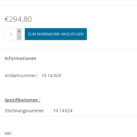
€294,80
+
ZUM WARENKORB HINZUFÜGEN
-
Informationen
Artikelnummer::
10.14.024
Spezifikationen :
Zeichnungsnummer
10.14.024
Autor
A.J.v.d. Kaay
MBT
Beschreibung
Seeschlepper MS "Smit Enterprise" (1972) -