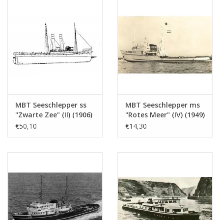
MBT Seeschlepper ss
MBT Seeschlepper ms
"Zwarte Zee" (II) (1906)
"Rotes Meer" (IV) (1949)
- Bauzeichnung
- L. Smit & Co. Int.
€50,10
€14,30
Maßstab 1 : 50
Schleppdienst -
(10.14.006/A)
Bauzeichnung
Maßstab 1 : 200
(10.14.007)