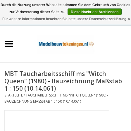
Durch die Nutzung unserer Webseite stimmen Sie dem Gebrauch von Cookies
zur Verbesserung dieser Seite zu.
Diese Nachricht Ausblenden
Für weitere Informationen beachten Sie bitte unsere Datenschutzerklärung. »
0 Artikel - €0,00
Startseite
Schiffe
Züge
MBT Taucharbeitsschiff ms "Witch
Holzbau
Queen" (1980) - Bauzeichnung Maßstab
1 : 150 (10.14.061)
Landschaft
STARTSEITE
/
TAUCHARBEITSSCHIFF MS "WITCH QUEEN" (1980) -
BAUZEICHNUNG MASSSTAB 1 : 150 (10.14.061)
Maschinen
Dokumentation