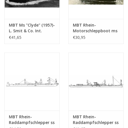
MBT Ms "Clyde" (1957)-
MBT Rhein-
L. Smit & Co. Int.
Motorschleppboot ms
Schleppd.-1973 "Smit
"Damco-21 Alexander
€41,65
€30,95
Salvor"-Smit Int. -
von Engelberg" (1959) -
Bauzeichnung
Damco Schifff. Ges. -
Maßstab 1 : 100
Bauzeichnung
(10.14.008)
Maßstab 1 : 100
(10.14.009)
MBT Rhein-
MBT Rhein-
Raddampfschlepper ss
Raddampfschlepper ss