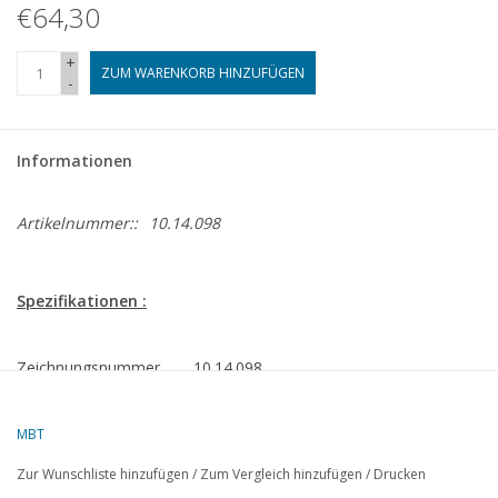
€64,30
+
ZUM WARENKORB HINZUFÜGEN
-
Informationen
Artikelnummer::
10.14.098
Spezifikationen :
Zeichnungsnummer
10.14.098
Beschreibung
Hochseeschlepper ms Amsterdam
(1980) - Wijsmuller
MBT
Qualität
allgemeiner Plan; Spantenriss 1:50
Zur Wunschliste hinzufügen
/
Zum Vergleich hinzufügen
/
Drucken