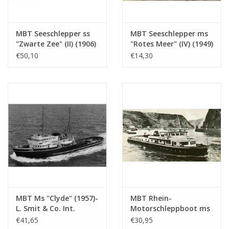
MBT Seeschlepper ss
MBT Seeschlepper ms
"Zwarte Zee" (II) (1906)
"Rotes Meer" (IV) (1949)
- Bauzeichnung
- L. Smit & Co. Int.
€50,10
€14,30
Maßstab 1 : 50
Schleppdienst -
(10.14.006/A)
Bauzeichnung
Maßstab 1 : 200
(10.14.007)
MBT Ms "Clyde" (1957)-
MBT Rhein-
L. Smit & Co. Int.
Motorschleppboot ms
Schleppd.-1973 "Smit
"Damco-21 Alexander
€41,65
€30,95
Salvor"-Smit Int. -
von Engelberg" (1959) -