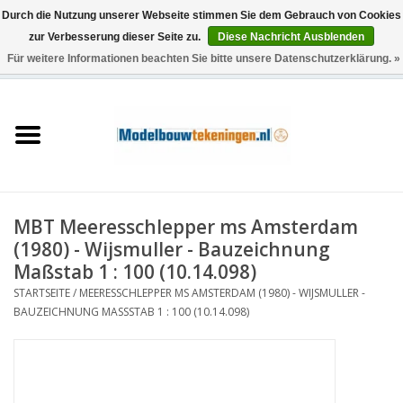
Durch die Nutzung unserer Webseite stimmen Sie dem Gebrauch von Cookies
zur Verbesserung dieser Seite zu.
Diese Nachricht Ausblenden
Für weitere Informationen beachten Sie bitte unsere Datenschutzerklärung. »
0 Artikel - €0,00
Startseite
Schiffe
Züge
MBT Meeresschlepper ms Amsterdam
Holzbau
(1980) - Wijsmuller - Bauzeichnung
Maßstab 1 : 100 (10.14.098)
Landschaft
STARTSEITE
/
MEERESSCHLEPPER MS AMSTERDAM (1980) - WIJSMULLER -
BAUZEICHNUNG MASSSTAB 1 : 100 (10.14.098)
Maschinen
Dokumentation