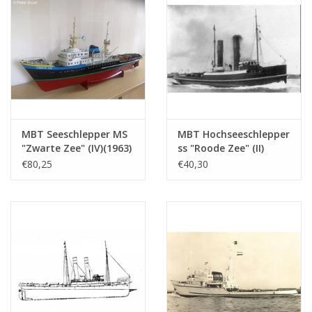
Ì´Ì_
Maßstab 1 : 100
(10.14.003)
MBT Seeschlepper MS
MBT Hochseeschlepper
"Zwarte Zee" (IV)(1963)
ss "Roode Zee" (II)
- L. Smit & Co. -
(1908) - L. Smit & Co. -
€80,25
€40,30
Bauzeichnung
Bauzeichnung
Maßstab 1 : 100
Maßstab 1 : 80
(10.14.005)
(10.14.006)