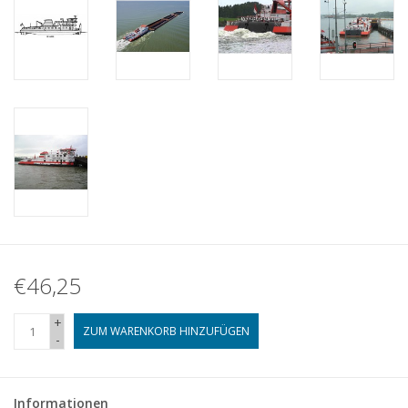
€46,25
+
ZUM WARENKORB HINZUFÜGEN
-
Informationen