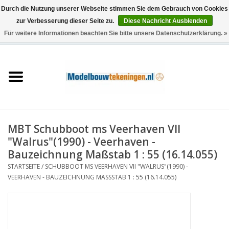
Durch die Nutzung unserer Webseite stimmen Sie dem Gebrauch von Cookies
zur Verbesserung dieser Seite zu.
Diese Nachricht Ausblenden
Für weitere Informationen beachten Sie bitte unsere Datenschutzerklärung. »
0 Artikel - €0,00
Startseite
Schiffe
Züge
MBT Schubboot ms Veerhaven VII
Holzbau
"Walrus"(1990) - Veerhaven -
Bauzeichnung Maßstab 1 : 55 (16.14.055)
Landschaft
STARTSEITE
/
SCHUBBOOT MS VEERHAVEN VII "WALRUS"(1990) -
VEERHAVEN - BAUZEICHNUNG MASSSTAB 1 : 55 (16.14.055)
Maschinen
Dokumentation