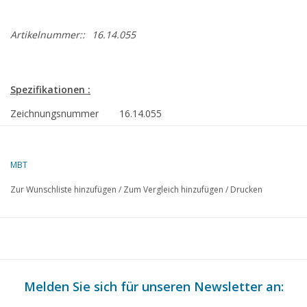
Artikelnummer::
16.14.055
Spezifikationen :
Zeichnungsnummer
16.14.055
Beschreibung
Schubboot ms Veerhaven VII "Walrus"(199
Veerhaven
MBT
Qualität
allgemeiner Plan; Spanten-/Linienriss 1:57
Zur Wunschliste hinzufügen
/
Zum Vergleich hinzufügen
/
Drucken
Schwierigkeitsgrad
D
Maßstab
55
Anzahl Blätter A00
1
Anzahl Blätter A0
0
Melden Sie sich für unseren Newsletter an:
Anzahl Blätter A1
0