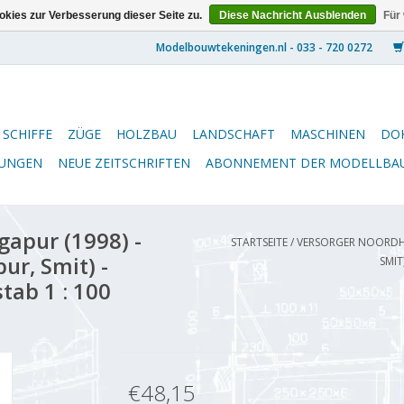
kies zur Verbesserung dieser Seite zu.
Diese Nachricht Ausblenden
Für
SCHIFFE
ZÜGE
HOLZBAU
LANDSCHAFT
MASCHINEN
DO
NUNGEN
NEUE ZEITSCHRIFTEN
ABONNEMENT DER MODELLBA
apur (1998) -
STARTSEITE
/
VERSORGER NOORDHO
ur, Smit) -
SMIT
ab 1 : 100
€48,15