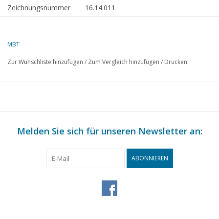
Zeichnungsnummer
16.14.011
Beschreibung
Voight-Schneider slpb ms Kever (1968) - G
Elevator-Ges.
MBT
Qualität
allg. Plan; Spanten/Linien; Foto; Info
Zur Wunschliste hinzufügen
/
Zum Vergleich hinzufügen
/
Drucken
Schwierigkeitsgrad
D
Maßstab
1 : 20
Anzahl Blätter A00
0
Anzahl Blätter A0
2
Melden Sie sich für unseren Newsletter an:
Anzahl Blätter A1
0
Anzahl Blätter A2
0
ABONNIEREN
Anzahl Blätter A3
0
Anzahl Blätter A4
0
Gesamtzahl der
2