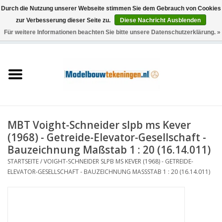
Durch die Nutzung unserer Webseite stimmen Sie dem Gebrauch von Cookies
zur Verbesserung dieser Seite zu.
Diese Nachricht Ausblenden
Für weitere Informationen beachten Sie bitte unsere Datenschutzerklärung. »
0 Artikel - €0,00
Startseite
Schiffe
Züge
MBT Voight-Schneider slpb ms Kever
Holzbau
(1968) - Getreide-Elevator-Gesellschaft -
Bauzeichnung Maßstab 1 : 20 (16.14.011)
Landschaft
STARTSEITE
/
VOIGHT-SCHNEIDER SLPB MS KEVER (1968) - GETREIDE-
ELEVATOR-GESELLSCHAFT - BAUZEICHNUNG MASSSTAB 1 : 20 (16.14.011)
Maschinen
Dokumentation