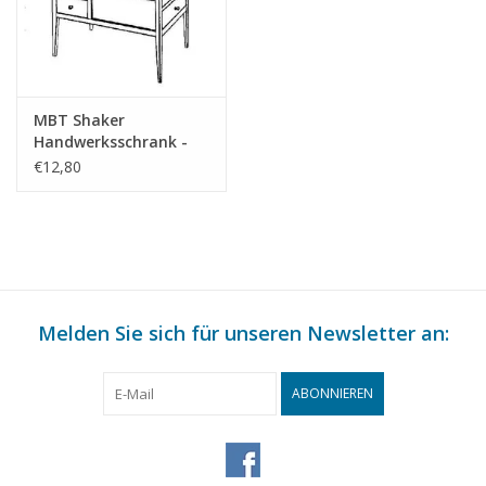
MBT Shaker
Handwerksschrank -
Bauzeichnung
€12,80
Maßstab 1 : N/A
(45.17.010)
Melden Sie sich für unseren Newsletter an:
ABONNIEREN