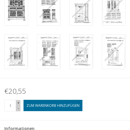
€20,55
+
ZUM WARENKORB HINZUFÜGEN
-
Informationen