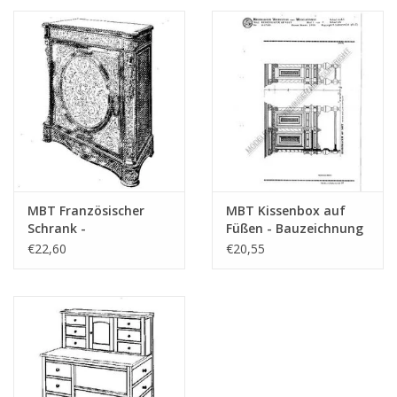
MBT Französischer
MBT Kissenbox auf
Schrank -
Füßen - Bauzeichnung
Bauzeichnung
Maßstab 1 : N/A
€22,60
€20,55
Maßstab 1 : N/A
(45.17.009)
(45.17.008)