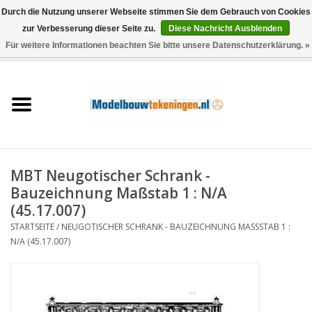
Durch die Nutzung unserer Webseite stimmen Sie dem Gebrauch von Cookies
zur Verbesserung dieser Seite zu.
Diese Nachricht Ausblenden
Für weitere Informationen beachten Sie bitte unsere Datenschutzerklärung. »
0 Artikel - €0,00
Startseite
Schiffe
Züge
MBT Neugotischer Schrank -
Holzbau
Bauzeichnung Maßstab 1 : N/A
(45.17.007)
Landschaft
STARTSEITE
/
NEUGOTISCHER SCHRANK - BAUZEICHNUNG MASSSTAB 1 : N
/A (45.17.007)
Maschinen
Dokumentation