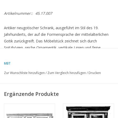
Artikelnummer::
45.17.007
Antiker neugotischer Schrank, ausgeführt im Stil des 19.
Jahrhunderts, der auf die Formensprache der mittelalterlichen
Gotik zurückgreift. Das Möbelstück zeichnet sich durch
Spitzbögen, reiche Ornamentik, vertikale Linien und feine
Holzarbeiten aus. Ein charakteristisches Möbelstück mit
monumentaler Ausstrahlung und dekorativer Detaillierung.
MBT
Zur Wunschliste hinzufügen
/
Zum Vergleich hinzufügen
/
Drucken
Spezifikationen :
Zeichnungsnummer
45.17.007
Ergänzende Produkte
Autor
Lakerveld (R.C.)
Beschreibung
neugotischer Schrank
Qualität