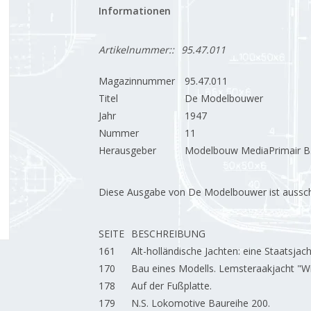
Informationen
Artikelnummer::
95.47.011
Magazinnummer
95.47.011
Titel
De Modelbouwer
Jahr
1947
Nummer
11
Herausgeber
Modelbouw MediaPrimair B.
Diese Ausgabe von De Modelbouwer ist ausschließ
SEITE
BESCHREIBUNG
161
Alt-holländische Jachten: eine Staatsjac
170
Bau eines Modells. Lemsteraakjacht "Wi
178
Auf der Fußplatte.
179
N.S. Lokomotive Baureihe 200.