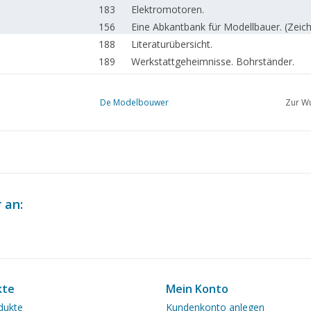
183
Elektromotoren.
156
Eine Abkantbank für Modellbauer. (Zeic
188
Literaturübersicht.
189
Werkstattgeheimnisse. Bohrständer.
190
Ein Abschied.
190
Clubnachrichten.
De Modelbouwer
Zur Wu
191
Inhaltsverzeichnis für 1946 und 1947
 an:
kte
Mein Konto
dukte
Kundenkonto anlegen