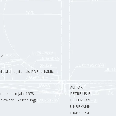
V.
lich digital (als PDF) erhältlich.
AUTOR
ht aus dem Jahr 1678.
PETREJUS E.
elewaal". (Zeichnung)
PIETERSON van A.
UNBEKANNT
BRASSER A.