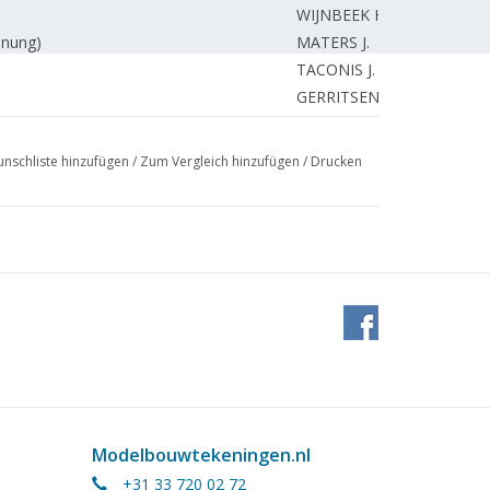
WIJNBEEK H.
hnung)
MATERS J.
TACONIS J.
GERRITSEN J.
HISSINK J.
REDAKTION.
nschliste hinzufügen
/
Zum Vergleich hinzufügen
/
Drucken
REDAKTION.
Modelbouwtekeningen.nl
+31 33 720 02 72