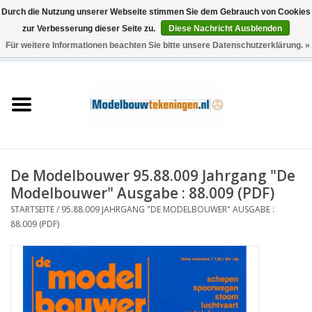
Durch die Nutzung unserer Webseite stimmen Sie dem Gebrauch von Cookies
zur Verbesserung dieser Seite zu.
Diese Nachricht Ausblenden
Für weitere Informationen beachten Sie bitte unsere Datenschutzerklärung. »
0 Artikel - €0,00
Startseite
Schiffe
Züge
De Modelbouwer 95.88.009 Jahrgang "De
Holzbau
Modelbouwer" Ausgabe : 88.009 (PDF)
STARTSEITE
/
95.88.009 JAHRGANG "DE MODELBOUWER" AUSGABE :
Landschaft
88.009 (PDF)
Maschinen
Dokumentation