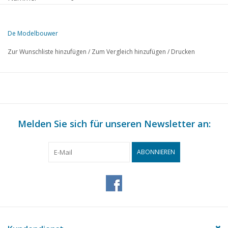
Herausgeber
Modelbouw MediaPrimair B.V.
De Modelbouwer
Diese Ausgabe von De Modelbouwer ist ausschließlich digital (als P
Zur Wunschliste hinzufügen
/
Zum Vergleich hinzufügen
/
Drucken
SEITE
BESCHREIBUNG
447
Von der Redaktion
448
Archivplauderei
Melden Sie sich für unseren Newsletter an:
Info. aus der Vergangenheit TL 5, Eine Übersicht über frühe
450
erschienene Artikel.
ABONNIEREN
452
Eine Reling zu bauen ist immer eine große Aufgabe.
Erzählend bauen, Modell der halbtauchbaren Arbeitsinsel 
454
(Zeichnung)
461
Fähre Schiermonnikoog.
462
Einfache Wasserlinienmodelle.
463
SS "Ebro" von L. Smit & Co's Internationalem Schleppdienst