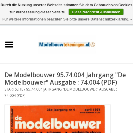
Durch die Nutzung unserer Webseite stimmen Sie dem Gebrauch von Cookies
zur Verbesserung dieser Seite zu.
Diese Nachricht Ausblenden
Für weitere Informationen beachten Sie bitte unsere Datenschutzerklärung. »
0 Artikel - €0,00
Startseite
Schiffe
Züge
De Modelbouwer 95.74.004 Jahrgang "De
Holzbau
Modelbouwer" Ausgabe : 74.004 (PDF)
STARTSEITE
/
95.74.004 JAHRGANG "DE MODELBOUWER" AUSGABE :
Landschaft
74.004 (PDF)
Maschinen
Dokumentation