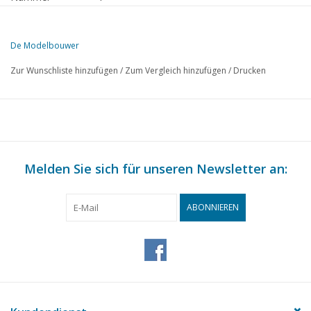
Herausgeber
Modelbouw MediaPrimair B.V.
De Modelbouwer
Diese Ausgabe von De Modelbouwer ist ausschließlich digital (als P
Zur Wunschliste hinzufügen
/
Zum Vergleich hinzufügen
/
Drucken
SEITE
BESCHREIBUNG
85
Vom Fußblech - auf der Brücke.
85
Die Dampffahne.
87
Die Abteilung Friesland
88
Melden Sie sich für unseren Newsletter an:
Abzweighauptsignal. (Zeichnung)
90
Mehr Authentizität im "Trix Hondekop"
92
Prellböcke und -joche. (Zeichnung)
ABONNIEREN
94
Aus Handel und Industrie. Faller Schwarzwald-Bauernhof
95
Kabelhaspel. (Zeichnung)
96
"Staub mal ein" mit Dampf.
97
Direktionsboot. (Zeichnung)
99
Dampfschlepper "Hercules" (Zeichnung)
101
Einfache theoretische Betrachtung des Reihenmotors.