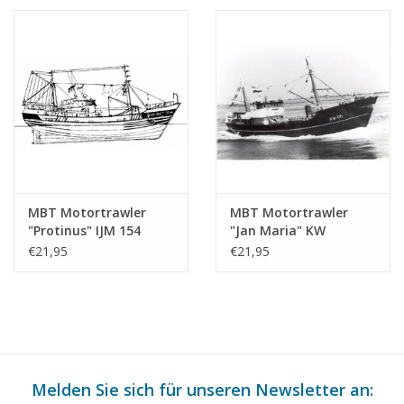
Bauzeichnung
Bauzeichnung
Maßstab 1 : 100
Maßstab 1 : 100
(10.13.010)
(10.13.011)
MBT Motortrawler
MBT Motortrawler
"Protinus" IJM 154
"Jan Maria" KW
(1959) - Reederei
171(1963) - Reederei
€21,95
€21,95
Erenst - Bauzeichnung
"de Samenwerking",
Maßstab 1 : 100
Katwijk a. Zee -
(10.13.012)
Bauzeichnung
Maßstab 1 : 100
(10.13.013)
Melden Sie sich für unseren Newsletter an: