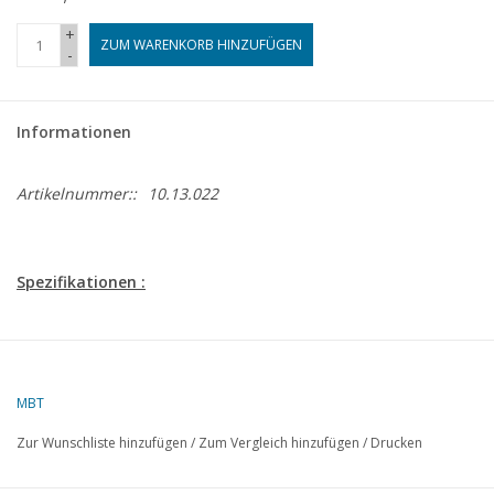
+
ZUM WARENKORB HINZUFÜGEN
-
Informationen
Artikelnummer::
10.13.022
Spezifikationen :
Zeichnungsnummer
10.13.022
Autor
H.A. Tolhoek
MBT
Beschreibung
Baumkurrenkutter
Zur Wunschliste hinzufügen
/
Zum Vergleich hinzufügen
/
Drucken
Qualität
vollständig detailliert, mit Bauspanten; ein