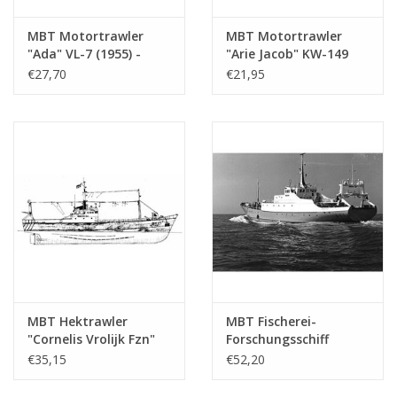
MBT Motortrawler
MBT Motortrawler
"Ada" VL-7 (1955) -
"Arie Jacob" KW-149
Seefischerei Ges.
(1961) "Bellatrix"
€27,70
€21,95
"Holland" -
KW139 - Bauzeichnung
Bauzeichnung
Maßstab 1 : 100
Maßstab 1 : 100
(10.13.009)
(10.13.008)
MBT Hektrawler
MBT Fischerei-
"Cornelis Vrolijk Fzn"
Forschungsschiff
SCH 171(1960),
"Tridens" (1965) - Min.
€35,15
€52,20
"Cornelis van den Dulk"
für Landwirtschaft
KW 144 -
und Fischerei -