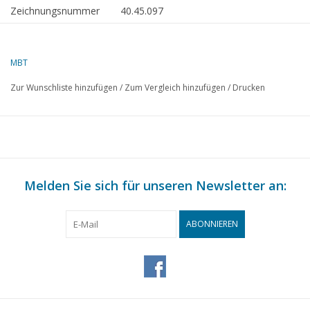
Zeichnungsnummer
40.45.097
Beschreibung
beweglicher Bock mit Teilen
Qualität
MBT
Schwierigkeitsgrad
Zur Wunschliste hinzufügen
/
Zum Vergleich hinzufügen
/
Drucken
Maßstab
Anzahl Blätter A00
0
Anzahl Blätter A0
0
Anzahl Blätter A1
0
Melden Sie sich für unseren Newsletter an:
Anzahl Blätter A2
0
ABONNIEREN
Anzahl Blätter A3
1
Anzahl Blätter A4
0
Gesamtzahl Blätter
1
Zeichnung