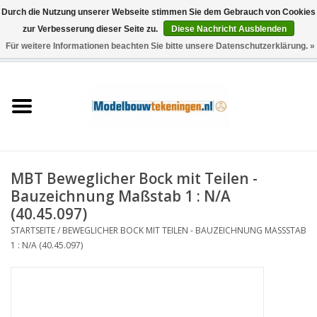
Durch die Nutzung unserer Webseite stimmen Sie dem Gebrauch von Cookies
zur Verbesserung dieser Seite zu.
Diese Nachricht Ausblenden
Für weitere Informationen beachten Sie bitte unsere Datenschutzerklärung. »
0 Artikel - €0,00
Startseite
Schiffe
Züge
MBT Beweglicher Bock mit Teilen -
Holzbau
Bauzeichnung Maßstab 1 : N/A
(40.45.097)
Landschaft
STARTSEITE
/
BEWEGLICHER BOCK MIT TEILEN - BAUZEICHNUNG MASSSTAB 1
: N/A (40.45.097)
Maschinen
Dokumentation