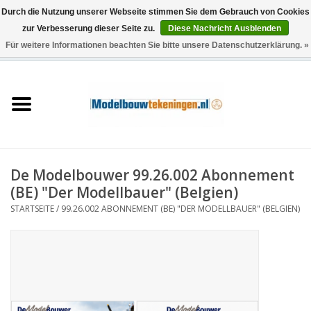
Durch die Nutzung unserer Webseite stimmen Sie dem Gebrauch von Cookies
zur Verbesserung dieser Seite zu.
Diese Nachricht Ausblenden
Für weitere Informationen beachten Sie bitte unsere Datenschutzerklärung. »
0 Artikel - €0,00
Startseite
Schiffe
Züge
De Modelbouwer 99.26.002 Abonnement
Holzbau
(BE) "Der Modellbauer" (Belgien)
STARTSEITE
/
99.26.002 ABONNEMENT (BE) "DER MODELLBAUER" (BELGIEN)
Landschaft
Maschinen
Dokumentation