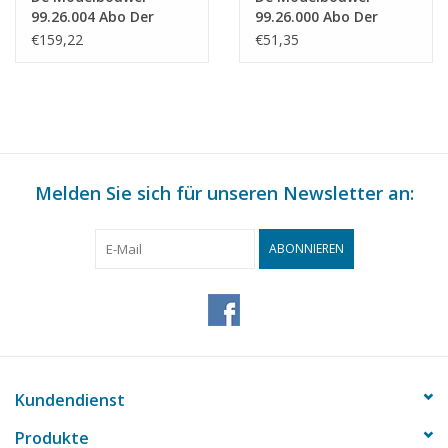
99.26.004 Abo Der
99.26.000 Abo Der
Modellbauer
Modellbauer
€159,22
€51,35
(Internat.)
(Niederlande) - Halbes
Jahr
Melden Sie sich für unseren Newsletter an:
ABONNIEREN
Kundendienst
Produkte