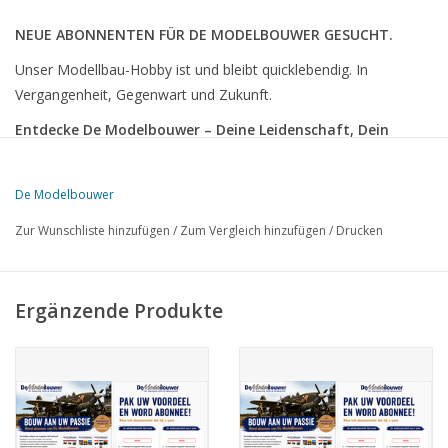
NEUE ABONNENTEN FÜR DE MODELBOUWER GESUCHT.
Unser Modellbau-Hobby ist und bleibt quicklebendig. In
Vergangenheit, Gegenwart und Zukunft.
Entdecke De Modelbouwer – Deine Leidenschaft, Dein
Magazin!
Bist du fasziniert von Schiffen, Zügen, Flugzeugen, Autos oder
De Modelbouwer
Dampfmaschinen? De Modelbouwer ist DAS vielseitigste
Zur Wunschliste hinzufügen
/
Zum Vergleich hinzufügen
/
Drucken
Modellbaumagazin im niederländischen Sprachraum. Jede
Ausgabe randvoll mit:
Inspirierenden Bauprojekten Schritt für Schritt erklärt
Ergänzende Produkte
Tipps & Techniken von erfahrenen Modellbauern.
Exklusiven Bauzeichnungen und Maßstabsplänen.
Reportagen von Messen, Clubs und besonderen Sammlungen.
Als Abonnent profitierst du von: