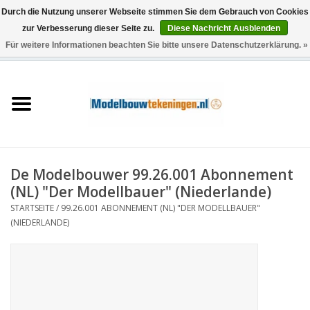
Durch die Nutzung unserer Webseite stimmen Sie dem Gebrauch von Cookies
zur Verbesserung dieser Seite zu.
Diese Nachricht Ausblenden
Für weitere Informationen beachten Sie bitte unsere Datenschutzerklärung. »
0 Artikel - €0,00
Startseite
Schiffe
Züge
De Modelbouwer 99.26.001 Abonnement
Holzbau
(NL) "Der Modellbauer" (Niederlande)
STARTSEITE
/
99.26.001 ABONNEMENT (NL) "DER MODELLBAUER"
Landschaft
(NIEDERLANDE)
Maschinen
Dokumentation