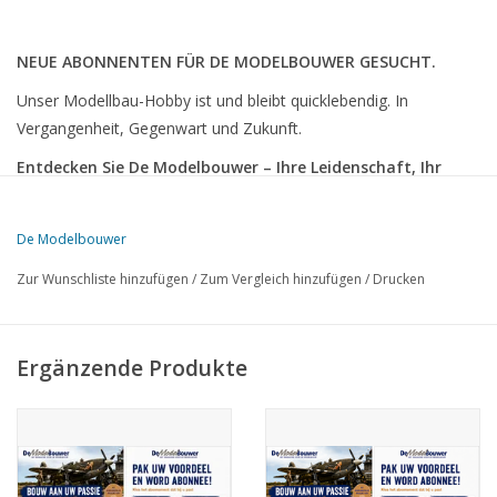
NEUE ABONNENTEN FÜR DE MODELBOUWER GESUCHT.
Unser Modellbau-Hobby ist und bleibt quicklebendig. In
Vergangenheit, Gegenwart und Zukunft.
Entdecken Sie De Modelbouwer – Ihre Leidenschaft, Ihr
Magazin!
Sind Sie fasziniert von Schiffen, Zügen, Flugzeugen, Autos oder
De Modelbouwer
Dampfmaschinen? De Modelbouwer ist DAS vielseitigste
Zur Wunschliste hinzufügen
/
Zum Vergleich hinzufügen
/
Drucken
Modellbaumagazin im niederländischen Sprachraum. Jede
Ausgabe ist vollgepackt mit:
Inspirierende Bauprojekte Schritt für Schritt erklärt
Ergänzende Produkte
Tipps & Techniken von erfahrenen Modellbauern.
Exklusive Bauzeichnungen und Maßstabspläne.
Reportagen von Messen, Clubs und besonderen Sammlungen.