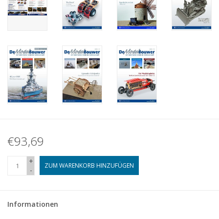
€93,69
+
ZUM WARENKORB HINZUFÜGEN
-
Informationen