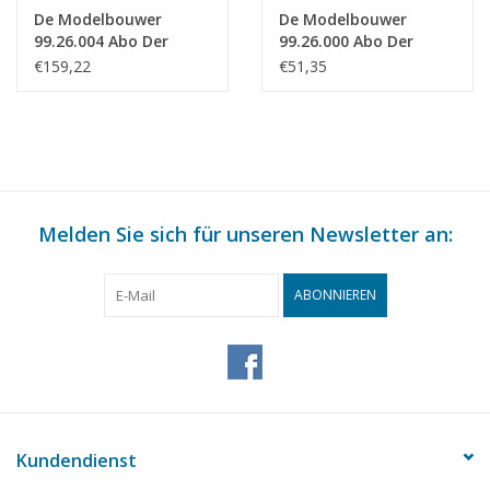
De Modelbouwer
De Modelbouwer
99.26.004 Abo Der
99.26.000 Abo Der
Modellbauer
Modellbauer
€159,22
€51,35
(Internat.)
(Niederlande) - Halbes
Jahr
Melden Sie sich für unseren Newsletter an:
ABONNIEREN
Kundendienst