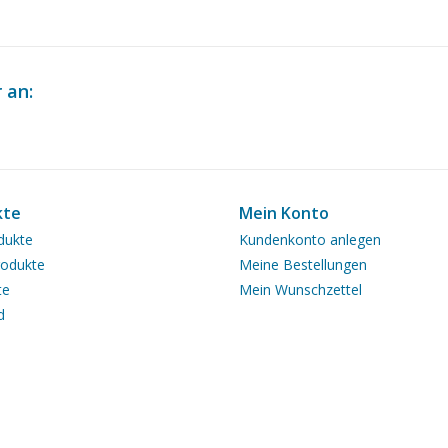
 an:
kte
Mein Konto
dukte
Kundenkonto anlegen
odukte
Meine Bestellungen
te
Mein Wunschzettel
d