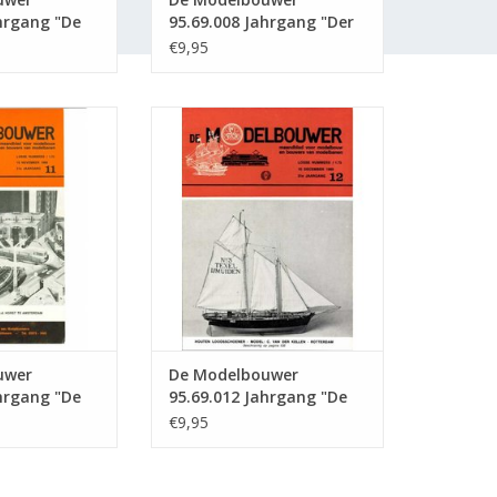
hrgang "De
95.69.008 Jahrgang "Der
" Ausgabe :
Modellbauer" Ausgabe :
€9,95
69.008 (PDF)
wer 95.69.011
De Modelbouwer 95.69.012
 Modelbouwer"
Jahrgang "De Modelbouwer"
69.011 (PDF)
Ausgabe : 69.012 (PDF)
RB HINZUFÜGEN
ZUM WARENKORB HINZUFÜGEN
uwer
De Modelbouwer
hrgang "De
95.69.012 Jahrgang "De
" Ausgabe :
Modelbouwer" Ausgabe :
€9,95
69.012 (PDF)