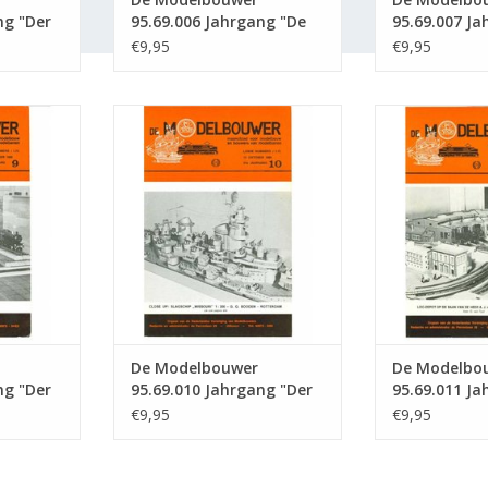
ng "Der
95.69.006 Jahrgang "De
95.69.007 Ja
sgabe :
Modelbouwer" Ausgabe :
Modelbouwer
€9,95
€9,95
69.006 (PDF)
69.007 (PDF)
5.69.009
De Modelbouwer 95.69.010
De Modelbou
llbauer"
Jahrgang "Der Modellbauer"
Jahrgang "De
 (PDF)
Ausgabe : 69.010 (PDF)
Ausgabe : 
NZUFÜGEN
ZUM WARENKORB HINZUFÜGEN
ZUM WARENKO
De Modelbouwer
De Modelbo
ng "Der
95.69.010 Jahrgang "Der
95.69.011 Ja
sgabe :
Modellbauer" Ausgabe :
Modelbouwer
€9,95
€9,95
69.010 (PDF)
69.011 (PDF)