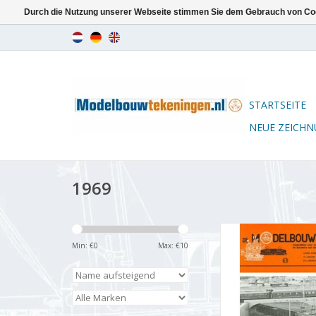
Durch die Nutzung unserer Webseite stimmen Sie dem Gebrauch von Coo
STARTSEITE
NEUE ZEICH
1969
De Modelbouwer 9
Jahrgang "De Mode
Min: €
0
Max: €
10
Ausgabe : 69.001
ZUM WARENKORB HI