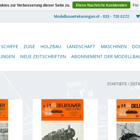
kies zur Verbesserung dieser Seite zu.
Diese Nachricht Ausblenden
Für
SCHIFFE
ZÜGE
HOLZBAU
LANDSCHAFT
MASCHINEN
DO
NUNGEN
NEUE ZEITSCHRIFTEN
ABONNEMENT DER MODELLBA
STARTSEITE
/
ZEIT
5.69.001
De Modelbouwer 95.69.002
De Modelbou
lbouwer"
Jahrgang "De Modelbouwer"
Jahrgang "De
 (PDF)
Ausgabe : 69.002 (PDF)
Ausgabe : 
NZUFÜGEN
ZUM WARENKORB HINZUFÜGEN
ZUM WARENKO