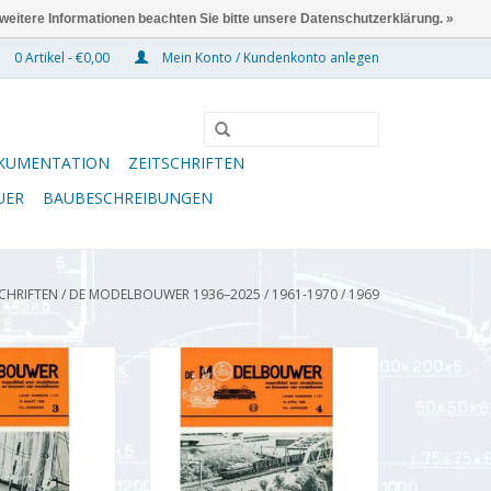
 weitere Informationen beachten Sie bitte unsere Datenschutzerklärung. »
0 Artikel - €0,00
Mein Konto / Kundenkonto anlegen
KUMENTATION
ZEITSCHRIFTEN
UER
BAUBESCHREIBUNGEN
SCHRIFTEN
/
DE MODELBOUWER 1936–2025
/
1961-1970
/
1969
wer 95.69.003
De Modelbouwer 95.69.004
r Modellbauer"
Jahrgang "De Modelbouwer"
69.003 (PDF)
Ausgabe : 69.004 (PDF)
RB HINZUFÜGEN
ZUM WARENKORB HINZUFÜGEN