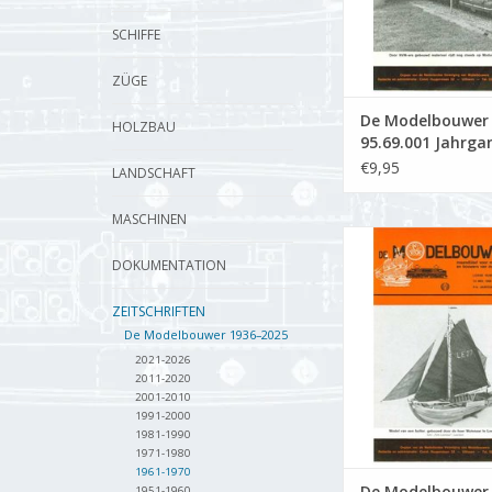
SCHIFFE
ZÜGE
De Modelbouwer
HOLZBAU
95.69.001 Jahrga
Modelbouwer" Au
€9,95
LANDSCHAFT
69.001 (PDF)
MASCHINEN
De Modelbouwer 9
Jahrgang "Der Mode
DOKUMENTATION
Ausgabe : 69.005
ZEITSCHRIFTEN
ZUM WARENKORB HI
De Modelbouwer 1936–2025
2021-2026
2011-2020
2001-2010
1991-2000
1981-1990
1971-1980
1961-1970
De Modelbouwer
1951-1960