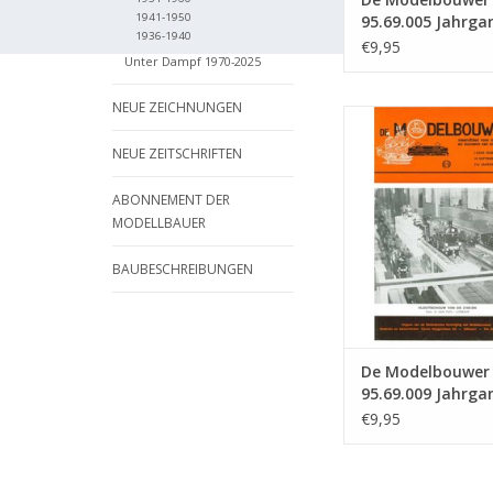
1941-1950
95.69.005 Jahrga
1936-1940
Modellbauer" Au
€9,95
Unter Dampf 1970-2025
69.005 (PDF)
NEUE ZEICHNUNGEN
De Modelbouwer 9
Jahrgang "Der Mode
NEUE ZEITSCHRIFTEN
Ausgabe : 69.009
ZUM WARENKORB HI
ABONNEMENT DER
MODELLBAUER
BAUBESCHREIBUNGEN
De Modelbouwer
95.69.009 Jahrga
Modellbauer" Au
€9,95
69.009 (PDF)