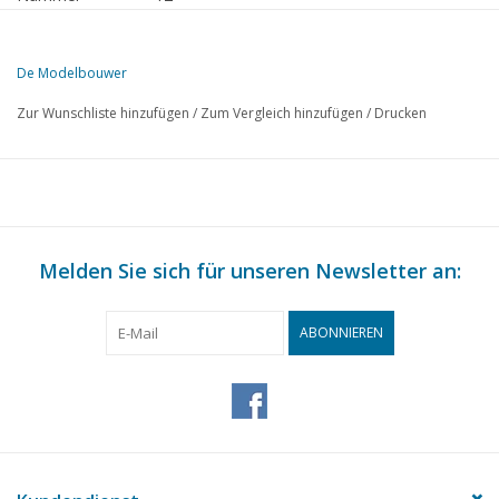
Herausgeber
Modelbouw MediaPrimair B.V.
De Modelbouwer
Diese Ausgabe von De Modelbouwer ist ausschließlich digital (als P
Zur Wunschliste hinzufügen
/
Zum Vergleich hinzufügen
/
Drucken
S.
BESCHREIBUNG
517
Von der Fußplatte - auf der Brücke - die Dampffahne.
522
Vorstandsmeldung. Fahrender Modellbau.
523
Korrespondenzadressen.
524
Melden Sie sich für unseren Newsletter an:
Wir bauen eine Sik. (Zeichnung) TL 4
529
Corporate Design malen in der Modellbaupraxis.
530
Fotos diverse Themen.
ABONNIEREN
532
Jahresversammlung-Reste.
533
Modellbaumesse in Hilversum.
535
Stellwerk für Spur HO. (Zeichnung)
536
Schiffsmodellbau anders als gewohnt.
538
Holzschuppenschoner. (Zeichnung) TL 1
544
Von innen und außen: Märklin Katalog Nr 3095.