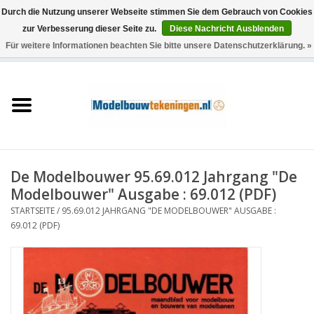
Durch die Nutzung unserer Webseite stimmen Sie dem Gebrauch von Cookies
zur Verbesserung dieser Seite zu.
Diese Nachricht Ausblenden
Für weitere Informationen beachten Sie bitte unsere Datenschutzerklärung. »
0 Artikel - €0,00
Startseite
Schiffe
Züge
De Modelbouwer 95.69.012 Jahrgang "De
Holzbau
Modelbouwer" Ausgabe : 69.012 (PDF)
STARTSEITE
/
95.69.012 JAHRGANG "DE MODELBOUWER" AUSGABE :
Landschaft
69.012 (PDF)
Maschinen
Dokumentation