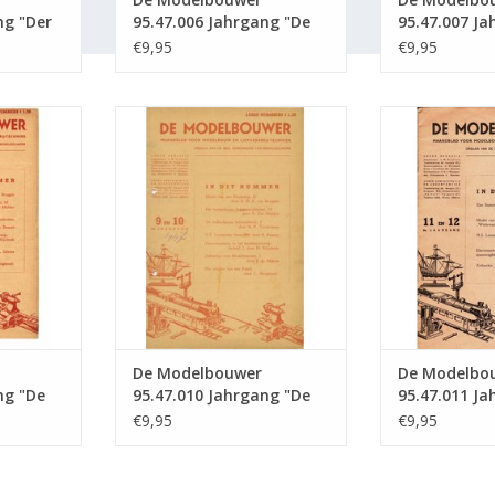
ng "Der
95.47.006 Jahrgang "De
95.47.007 Ja
sgabe :
Modelbouwer" Ausgabe :
Modellbauer
€9,95
€9,95
47.006 (PDF)
47.007 (PDF)
5.47.009
De Modelbouwer 95.47.010
De Modelbou
lbouwer"
Jahrgang "De Modelbouwer"
Jahrgang "De
 (PDF)
Ausgabe : 47.010 (PDF)
Ausgabe : 
NZUFÜGEN
ZUM WARENKORB HINZUFÜGEN
ZUM WARENKO
De Modelbouwer
De Modelbo
ng "De
95.47.010 Jahrgang "De
95.47.011 Ja
sgabe :
Modelbouwer" Ausgabe :
Modelbouwer
€9,95
€9,95
47.010 (PDF)
47.011 (PDF)