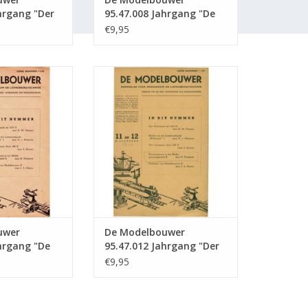
hrgang "Der
95.47.008 Jahrgang "De
" Ausgabe :
Modelbouwer" Ausgabe :
€9,95
47.008 (PDF)
wer 95.47.011
De Modelbouwer 95.47.012
 Modelbouwer"
Jahrgang "Der Modellbauer"
47.011 (PDF)
Ausgabe : 47.012 (PDF)
RB HINZUFÜGEN
ZUM WARENKORB HINZUFÜGEN
uwer
De Modelbouwer
hrgang "De
95.47.012 Jahrgang "Der
" Ausgabe :
Modellbauer" Ausgabe :
€9,95
47.012 (PDF)