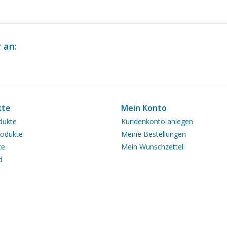
 an:
kte
Mein Konto
dukte
Kundenkonto anlegen
odukte
Meine Bestellungen
te
Mein Wunschzettel
d