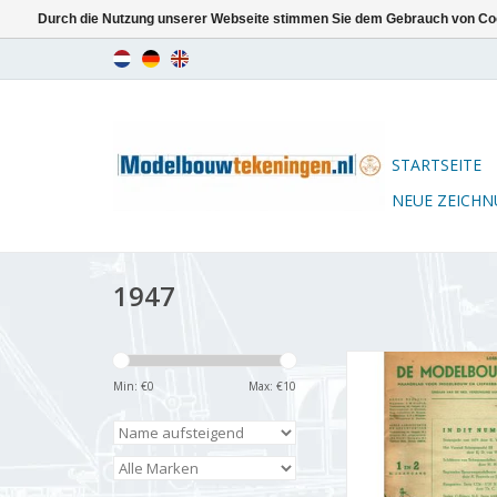
Durch die Nutzung unserer Webseite stimmen Sie dem Gebrauch von Coo
STARTSEITE
NEUE ZEICH
1947
De Modelbouwer 9
Jahrgang "De Mode
Min: €
0
Max: €
10
Ausgabe : 47.001
ZUM WARENKORB HI