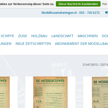
kies zur Verbesserung dieser Seite zu.
Diese Nachricht Ausblenden
Für
SCHIFFE
ZÜGE
HOLZBAU
LANDSCHAFT
MASCHINEN
DO
NUNGEN
NEUE ZEITSCHRIFTEN
ABONNEMENT DER MODELLBA
STARTSEITE
/
ZEIT
5.47.001
De Modelbouwer 95.47.002
De Modelbou
lbouwer"
Jahrgang "Der Modellbauer"
Jahrgang "De
 (PDF)
Ausgabe : 47.002 (PDF)
Ausgabe : 
NZUFÜGEN
ZUM WARENKORB HINZUFÜGEN
ZUM WARENKO