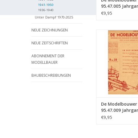
1941-1950
95.47.005 Jahrga
1936-1940
Modellbauer" Au
€9,95
Unter Dampf 1970-2025
47.005 (PDF)
NEUE ZEICHNUNGEN
De Modelbouwer 9
Jahrgang "De Mode
NEUE ZEITSCHRIFTEN
Ausgabe : 47.009
ZUM WARENKORB HI
ABONNEMENT DER
MODELLBAUER
BAUBESCHREIBUNGEN
De Modelbouwer
95.47.009 Jahrga
Modelbouwer" Au
€9,95
47.009 (PDF)