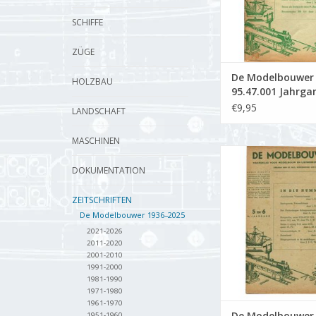
SCHIFFE
ZÜGE
De Modelbouwer
HOLZBAU
95.47.001 Jahrga
Modelbouwer" Au
€9,95
LANDSCHAFT
47.001 (PDF)
MASCHINEN
De Modelbouwer 9
Jahrgang "Der Mode
DOKUMENTATION
Ausgabe : 47.005
ZEITSCHRIFTEN
ZUM WARENKORB HI
De Modelbouwer 1936–2025
2021-2026
2011-2020
2001-2010
1991-2000
1981-1990
1971-1980
1961-1970
De Modelbouwer
1951-1960