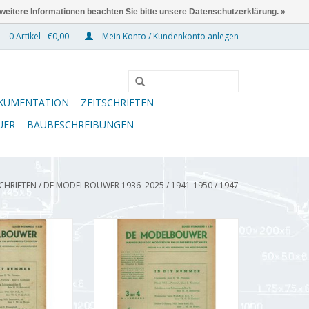
 weitere Informationen beachten Sie bitte unsere Datenschutzerklärung. »
0 Artikel - €0,00
Mein Konto / Kundenkonto anlegen
KUMENTATION
ZEITSCHRIFTEN
UER
BAUBESCHREIBUNGEN
SCHRIFTEN
/
DE MODELBOUWER 1936–2025
/
1941-1950
/
1947
wer 95.47.003
De Modelbouwer 95.47.004
r Modellbauer"
Jahrgang "De Modelbouwer"
47.003 (PDF)
Ausgabe : 47.004 (PDF)
RB HINZUFÜGEN
ZUM WARENKORB HINZUFÜGEN