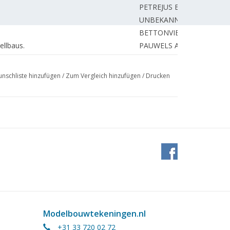
PETREJUS E.
UNBEKANNT
BETTONVIEL J.
llbaus.
PAUWELS A.
ZAAL P.
ung)
GERHARD T.
nschliste hinzufügen
/
Zum Vergleich hinzufügen
/
Drucken
 -Serie 6400 Spur 32
BRUIJN de J.
uclub.
WIJNBEEK H.
ZAAL P.
BUWALDA J.
TACONIS J.
REDAKTION.
Modelbouwtekeningen.nl
+31 33 720 02 72