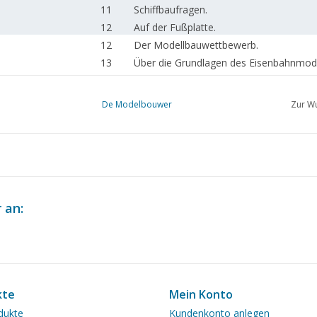
11
Schiffbaufragen.
12
Auf der Fußplatte.
12
Der Modellbauwettbewerb.
13
Über die Grundlagen des Eisenbahnmode
15
Werkstattgeheimnisse.
16
Rangierlok Serie 8726-8735 N.S. (Zeichn
De Modelbouwer
Zur Wu
19
Bauzeichnung eines Stahl-C-Wagens N.S.
21
Ein Besuch in einem Schweizer Modellba
23
Dampf als Antriebskraft im Modellbau.
24
Dieselmotor B.D. 8,4 (Zeichnung)
31
Literaturübersicht.
32
Clubberichte.
 an:
kte
Mein Konto
dukte
Kundenkonto anlegen