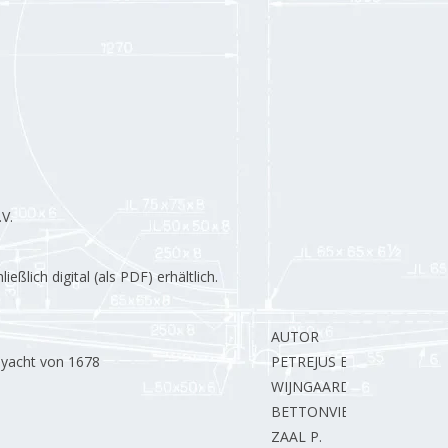
V.
lich digital (als PDF) erhältlich.
AUTOR
syacht von 1678
PETREJUS E.
WIJNGAARDEN van E.
BETTONVIEL J.
ZAAL P.