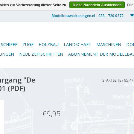
kies zur Verbesserung dieser Seite zu.
Diese Nachricht Ausblenden
Für
SCHIFFE
ZÜGE
HOLZBAU
LANDSCHAFT
MASCHINEN
DO
NUNGEN
NEUE ZEITSCHRIFTEN
ABONNEMENT DER MODELLBA
hrgang "De
STARTSEITE
/
95.47
1 (PDF)
€9,95