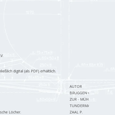
V.
lich digital (als PDF) erhältlich.
AUTOR
BRUGGEN van der B.
ZUR - MÜHLEN A.
TUNDERMAN B.
ische Löcher.
ZAAL P.