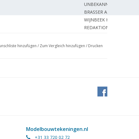
UNBEKANNT
BRASSER A.
WIJNBEEK H.
REDAKTION.
k..
ZAAL P.
hnung)
MATERS J.
nschliste hinzufügen
/
Zum Vergleich hinzufügen
/
Drucken
UYL den T.
HOOGMOED C.
nd -maschinen
BRASSER A.
Modelbouwtekeningen.nl
+31 33 720 02 72