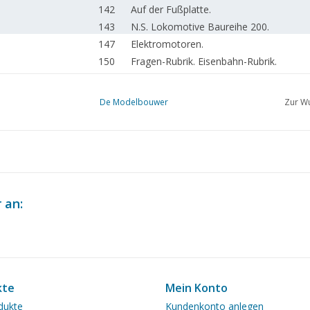
142
Auf der Fußplatte.
143
N.S. Lokomotive Baureihe 200.
147
Elektromotoren.
150
Fragen-Rubrik. Eisenbahn-Rubrik.
151
Werkstattgeheimnisse. Not-Schraubstoc
152
Eine Abkantbank für Modellbauer. (Zeic
De Modelbouwer
Zur Wu
155
Ein Dampfkarussell im Maßstab 1:30.
158
Das Schnitzen eines Pferdes.
160
Der Wirkungsgrad von Dampfturbinen u
 an:
kte
Mein Konto
dukte
Kundenkonto anlegen